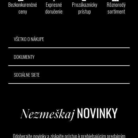
ä
Bezkonkurenčné
Expresné
Prozákaznícky
Rôznorodý
t
ceny
doručenie
prístup
sortiment
i
e
VŠETKO O NÁKUPE
DOKUMENTY
SOCIÁLNE SIETE
Odoberajte novinky a získajte prístup k prebiehajúcim predajným