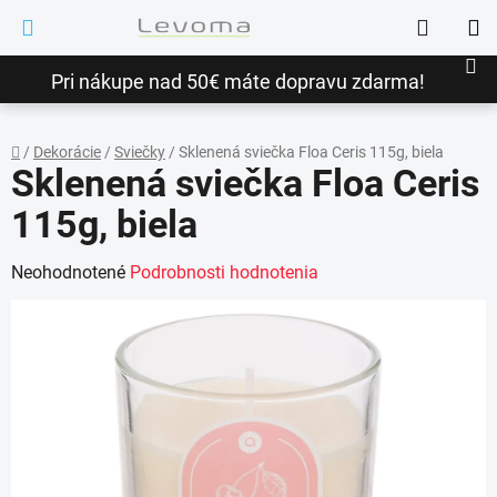
Prejsť
Hľadať
na
NÁ
obsah
Pri nákupe nad 50€ máte dopravu zdarma!
KO
/
Dekorácie
/
Sviečky
/
Sklenená sviečka Floa Ceris 115g, biela
Sklenená sviečka Floa Ceris
Domov
115g, biela
Priemerné
Neohodnotené
Podrobnosti hodnotenia
hodnotenie
produktu
je
0,0
z
5
hviezdičiek.