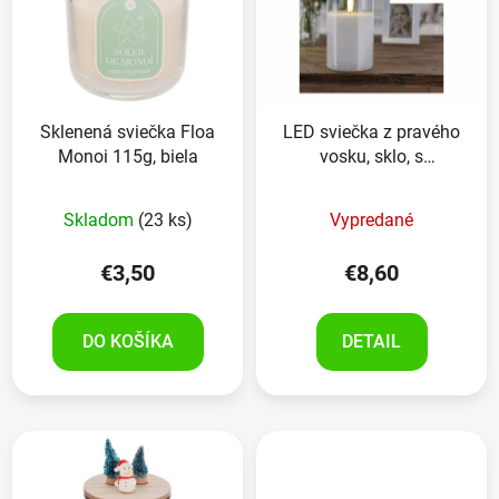
Sklenená sviečka Floa
LED sviečka z pravého
Monoi 115g, biela
vosku, sklo, s
časovačom, 7,5x12,5
cm, biela
Skladom
(23 ks)
Vypredané
€3,50
€8,60
DO KOŠÍKA
DETAIL