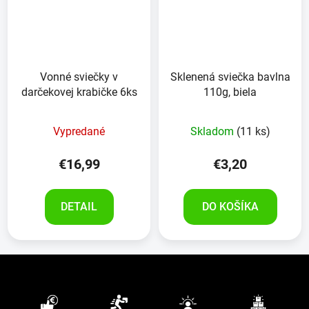
Vonné sviečky v
Sklenená sviečka bavlna
darčekovej krabičke 6ks
110g, biela
Vypredané
Skladom
(11 ks)
€16,99
€3,20
DETAIL
DO KOŠÍKA
Z
á
p