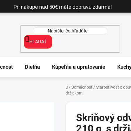
Pri nákupe nad 50€ máte dopravu zdarma!
HĽADAŤ
cnosť
Dielňa
Kúpeľňa a upratovanie
Kuch
/
Domácnosť
/
Starostlivosť o obu
držiakom
Domov
Skriňový od
210 g, s dr