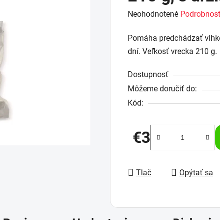
Priemerné
Neohodnotené
Podrobnost
hodnotenie
Pomáha predchádzať vlhkos
produktu
dní. Veľkosť vrecka 210 g.
je
0,0
Dostupnosť
z
Môžeme doručiť do:
5
Kód:
hviezdičiek.
€3
Jednotková cena:
Tlač
Opýtať sa