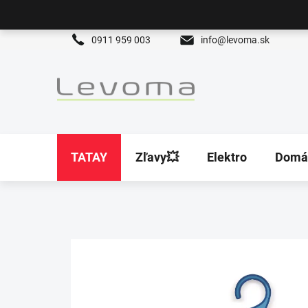
Prejsť
na
obsah
0911 959 003
info@levoma.sk
TATAY
Zľavy💥
Elektro
Domá