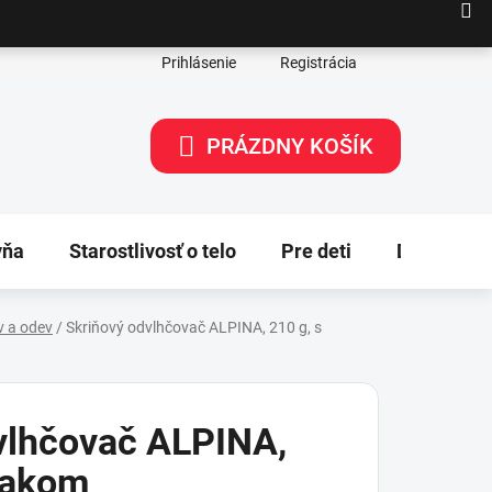
Prihlásenie
Registrácia
PRÁZDNY KOŠÍK
NÁKUPNÝ
KOŠÍK
yňa
Starostlivosť o telo
Pre deti
Dekorácie
v a odev
/
Skriňový odvlhčovač ALPINA, 210 g, s
vlhčovač ALPINA,
žiakom