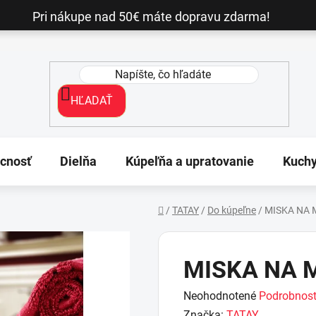
Pri nákupe nad 50€ máte dopravu zdarma!
HĽADAŤ
cnosť
Dielňa
Kúpeľňa a upratovanie
Kuch
/
TATAY
/
Do kúpeľne
/
MISKA NA
Domov
MISKA NA 
Priemerné
Neohodnotené
Podrobnost
hodnotenie
Značka:
TATAY