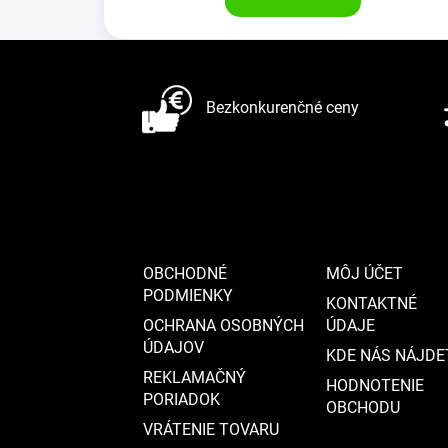
Z
á
Bezkonkurenčné ceny
p
ä
t
i
e
OBCHODNÉ
MÔJ ÚČET
PODMIENKY
KONTAKTNÉ
OCHRANA OSOBNÝCH
ÚDAJE
ÚDAJOV
KDE NÁS NÁJDE
REKLAMAČNÝ
HODNOTENIE
PORIADOK
OBCHODU
VRÁTENIE TOVARU