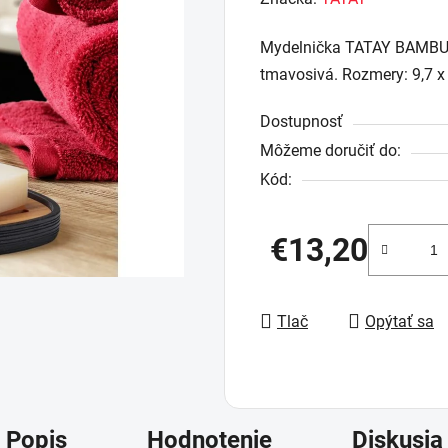
produktu
Mydelnička TATAY BAMBU Co
je
tmavosivá. Rozmery: 9,7 x 
0,0
z
Dostupnosť
5
Môžeme doručiť do:
hviezdičiek.
Kód:
€13,20
Jednotková cena:
Tlač
Opýtať sa
Popis
Hodnotenie
Diskusia