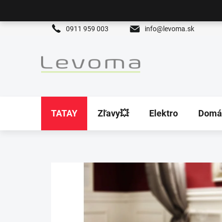
Prejsť
na
obsah
0911 959 003
info@levoma.sk
TATAY
Zľavy💥
Elektro
Domá