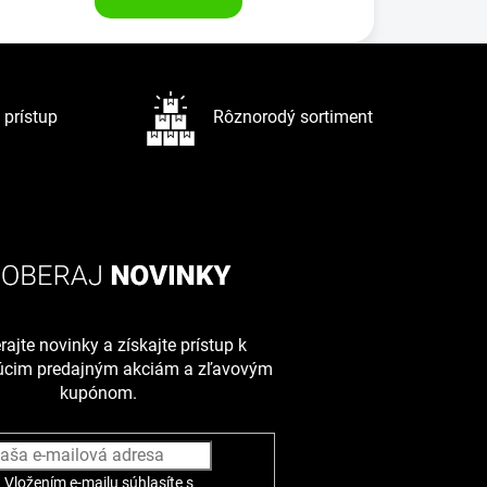
prístup
Rôznorodý sortiment
ajte novinky a získajte prístup k
júcim predajným akciám a zľavovým
kupónom.
Vložením e-mailu súhlasíte s