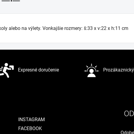
koly alebo na výlety. Vonkajšie rozmery: š:33 x v:22 x h:11 cm
Expresné doručenie
Prozákaznický 
INSTAGRAM
FACEBOOK
Odober