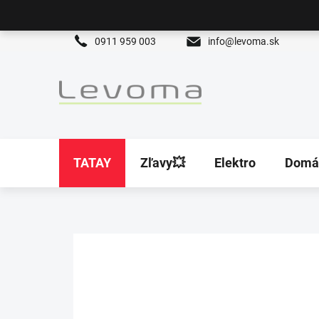
Prejsť
na
obsah
0911 959 003
info@levoma.sk
TATAY
Zľavy💥
Elektro
Domá