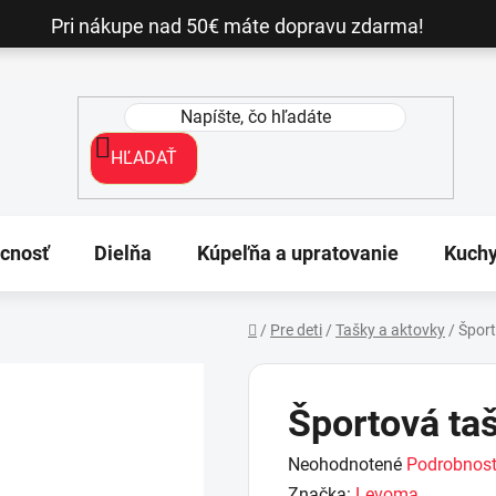
Pri nákupe nad 50€ máte dopravu zdarma!
HĽADAŤ
cnosť
Dielňa
Kúpeľňa a upratovanie
Kuch
/
Pre deti
/
Tašky a aktovky
/
Špor
Domov
Športová t
Priemerné
Neohodnotené
Podrobnost
hodnotenie
Značka:
Levoma