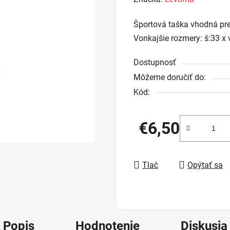
produktu
Športová taška vhodná pre 
je
Vonkajšie rozmery: š:33 x 
0,0
z
Dostupnosť
5
Môžeme doručiť do:
hviezdičiek.
Kód:
€6,50
Jednotková cena:
Tlač
Opýtať sa
Popis
Hodnotenie
Diskusia