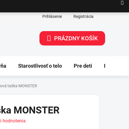
Prihlásenie
Registrácia
PRÁZDNY KOŠÍK
NÁKUPNÝ
KOŠÍK
yňa
Starostlivosť o telo
Pre deti
Dekorácie
tová taška MONSTER
aška MONSTER
i hodnotenia