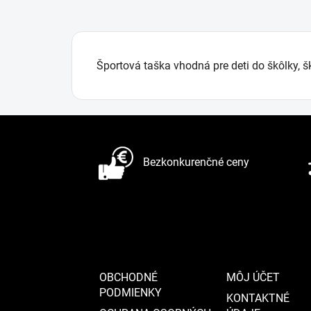
Športová taška vhodná pre deti do škôlky, š
Z
á
Bezkonkurenčné ceny
p
ä
t
i
e
OBCHODNÉ
MÔJ ÚČET
PODMIENKY
KONTAKTNÉ