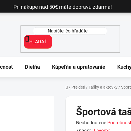
Pri nákupe nad 50€ máte dopravu zdarma!
HĽADAŤ
cnosť
Dielňa
Kúpeľňa a upratovanie
Kuch
/
Pre deti
/
Tašky a aktovky
/
Špor
Domov
Športová t
Priemerné
Neohodnotené
Podrobnost
hodnotenie
Značka:
Levoma