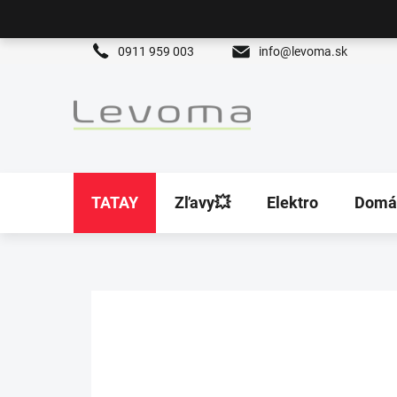
Prejsť
na
obsah
0911 959 003
info@levoma.sk
TATAY
Zľavy💥
Elektro
Domá