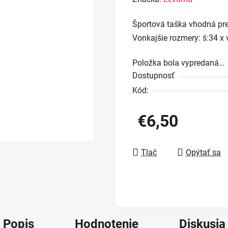
produktu
Športová taška vhodná pre 
je
Vonkajšie rozmery: š:34 x 
0,0
z
Položka bola vypredaná…
5
Dostupnosť
hviezdičiek.
Kód:
€6,50
Jednotková cena:
Tlač
Opýtať sa
Popis
Hodnotenie
Diskusia