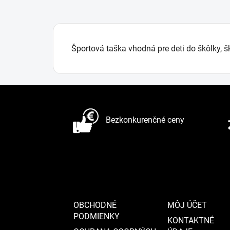
Športová taška vhodná pre deti do škôlky, š
Z
á
Bezkonkurenčné ceny
p
ä
t
i
e
OBCHODNÉ
MÔJ ÚČET
PODMIENKY
KONTAKTNÉ