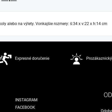
koly alebo na výlety. Vonkajšie rozmery: š:34 x v:22 x h:14 cm
Expresné doručenie
Prozákaznický 
INSTAGRAM
FACEBOOK
Odober