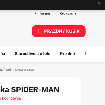
Prihlásenie
Registrácia
PRÁZDNY KOŠÍK
NÁKUPNÝ
KOŠÍK
yňa
Starostlivosť o telo
Pre deti
Dekorácie
tová taška SPIDER-MAN
aška SPIDER-MAN
i hodnotenia