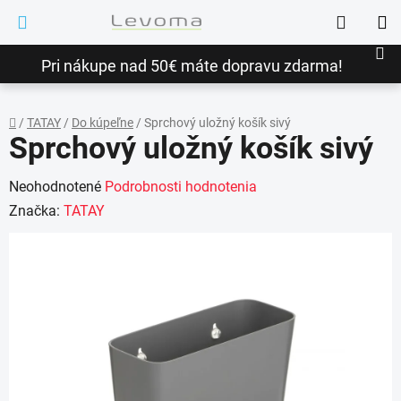
Prejsť
Hľadať
na
NÁ
obsah
Pri nákupe nad 50€ máte dopravu zdarma!
KO
/
TATAY
/
Do kúpeľne
/
Sprchový uložný košík sivý
Sprchový uložný košík sivý
Domov
Priemerné
Neohodnotené
Podrobnosti hodnotenia
hodnotenie
Značka:
TATAY
produktu
je
0,0
z
5
hviezdičiek.