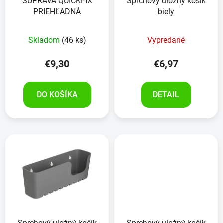
SÚPRAVA QUICKFIX
Sprchový uložný košík
PRIEHĽADNÁ
biely
Skladom
(46 ks)
Vypredané
€9,30
€6,97
DO KOŠÍKA
DETAIL
Sprchový uložný košík
Sprchový uložný košík