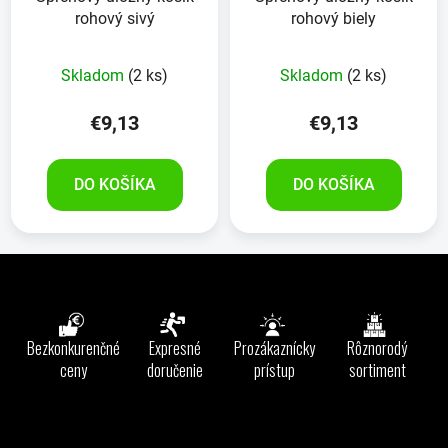
rohový sivý
rohový biely
Skladom
(2 ks)
Skladom
(2 ks)
€9,13
€9,13
DO KOŠÍKA
DO KOŠÍKA
Z
á
p
ä
Bezkonkurenčné
Expresné
Prozákaznícky
Rôznorodý
t
ceny
doručenie
prístup
sortiment
i
e