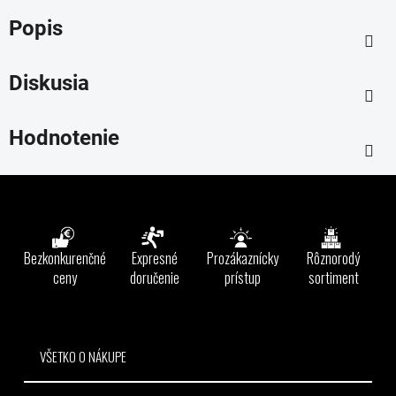
Popis
Diskusia
Hodnotenie
Z
á
p
ä
Bezkonkurenčné
Expresné
Prozákaznícky
Rôznorodý
t
ceny
doručenie
prístup
sortiment
i
e
VŠETKO O NÁKUPE