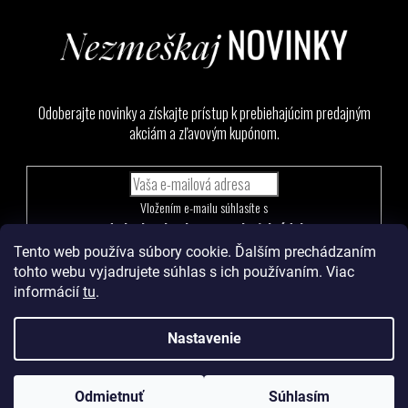
Odoberajte novinky a získajte prístup k prebiehajúcim predajným
akciám a zľavovým kupónom.
Vložením e-mailu súhlasíte s
podmienkami ochrany osobných údajov
Tento web používa súbory cookie. Ďalším prechádzaním
PRIHLÁSIŤ
tohto webu vyjadrujete súhlas s ich používaním. Viac
SA
informácií
tu
.
Nastavenie
Vytvoril Shoptet
a
Adatelier
Odmietnuť
Súhlasím