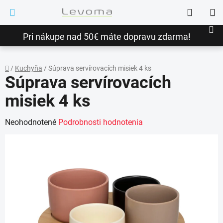
Prejsť
Hľadať
na
NÁ
obsah
Pri nákupe nad 50€ máte dopravu zdarma!
KO
/
Kuchyňa
/
Súprava servírovacích misiek 4 ks
Súprava servírovacích
Domov
misiek 4 ks
Priemerné
Neohodnotené
Podrobnosti hodnotenia
hodnotenie
produktu
je
0,0
z
5
hviezdičiek.