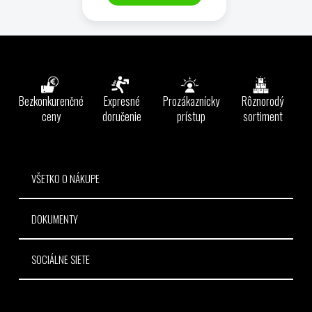
Z
á
p
ä
Bezkonkurenčné
Expresné
Prozákaznícky
Rôznorodý
t
ceny
doručenie
prístup
sortiment
i
e
VŠETKO O NÁKUPE
DOKUMENTY
SOCIÁLNE SIETE