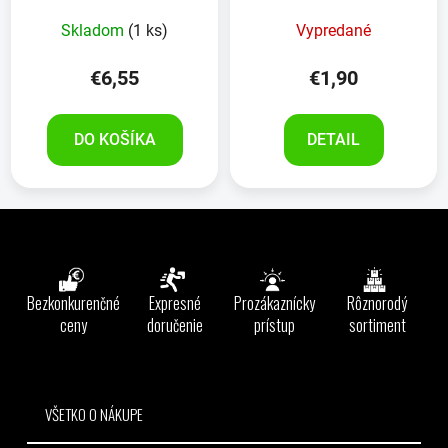
Skladom
(1 ks)
Vypredané
€6,55
€1,90
DO KOŠÍKA
DETAIL
Z
á
p
ä
Bezkonkurenčné
Expresné
Prozákaznícky
Rôznorodý
t
ceny
doručenie
prístup
sortiment
i
e
VŠETKO O NÁKUPE