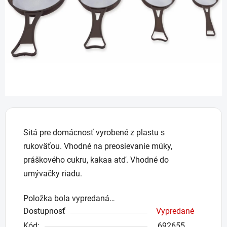
hviezdičiek.
Sitá pre domácnosť vyrobené z plastu s
rukoväťou. Vhodné na preosievanie múky,
práškového cukru, kakaa atď. Vhodné do
umývačky riadu.
Položka bola vypredaná…
Dostupnosť
Vypredané
Kód:
692655