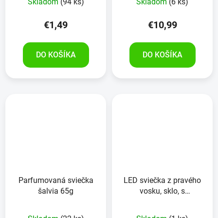
Skladom
(94 ks)
Skladom
(6 ks)
€1,49
€10,99
DO KOŠÍKA
DO KOŠÍKA
Parfumovaná sviečka
LED sviečka z pravého
šalvia 65g
vosku, sklo, s
časovačom, 7,5x10 cm,
biela