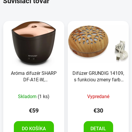
Súvisiaci tovar
Aróma difuzér SHARP
Difúzer GRUNDIG 14109,
DF-A1E-W,
s funkciou zmeny farby
čierna/ružovo-zlatá
a časovača
Priemerné
Skladom
(1 ks)
Vypredané
hodnotenie
produktu
€59
€30
je
5,0
DO KOŠÍKA
DETAIL
z