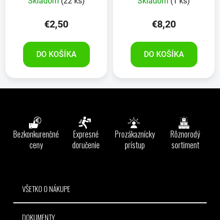
Skladom
(22 ks)
Skladom
(1 ks)
€2,50
€8,20
DO KOŠÍKA
DO KOŠÍKA
Z
á
p
ä
Bezkonkurenčné
Expresné
Prozákaznícky
Rôznorodý
t
ceny
doručenie
prístup
sortiment
i
e
VŠETKO O NÁKUPE
DOKUMENTY