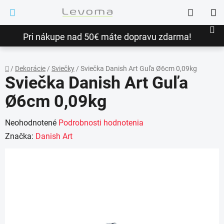
Prejsť
Hľadať
na
NÁ
obsah
Pri nákupe nad 50€ máte dopravu zdarma!
KO
/
Dekorácie
/
Sviečky
/
Sviečka Danish Art Guľa Ø6cm 0,09kg
Sviečka Danish Art Guľa
Domov
Ø6cm 0,09kg
Priemerné
Neohodnotené
Podrobnosti hodnotenia
hodnotenie
Značka:
Danish Art
produktu
je
0,0
z
5
hviezdičiek.