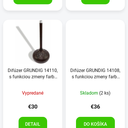
5
hviezdičiek.
Difúzer GRUNDIG 14110,
Difúzer GRUNDIG 14108,
s funkciou zmeny farby
s funkciou zmeny farby
a časovača
a časovača
Vypredané
Skladom
(2 ks)
€30
€36
DETAIL
DO KOŠÍKA