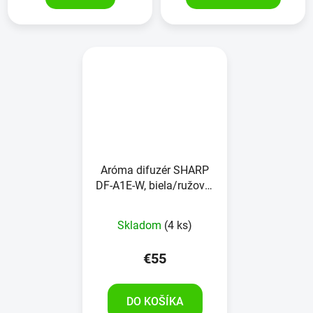
Aróma difuzér SHARP
DF-A1E-W, biela/ružovo-
zlatá
Skladom
(4 ks)
€55
DO KOŠÍKA