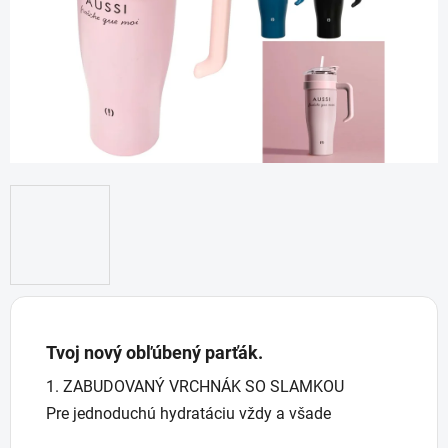
hviezdičiek.
Tvoj
nový
obľúbený
parťák.
Tvoj
1. ZABUDOVANÝ VRCHNÁK SO SLAMKOU
nový
Pre jednoduchú hydratáciu vždy a všade
obľúbený