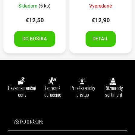
Skladom
(5 ks)
Vypredané
€12,50
€12,90
DO KOŠÍKA
DETAIL
Z
á
p
ä
Bezkonkurenčné
Expresné
Prozákaznícky
Rôznorodý
t
ceny
doručenie
prístup
sortiment
i
e
VŠETKO O NÁKUPE