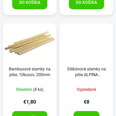
DO KOŠÍKA
DO KOŠÍKA
Bambusové slamky na
Silikónové slamky na
pitie, 10kusov, 200mm
pitie ALPINA
,6kusov,28cm s
čistiacou kefkou
Skladom
(4 ks)
Vypredané
€1,80
€8