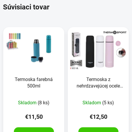
Súvisiaci tovar
Termoska farebná
Termoska z
500ml
nehrdzavejúcej ocele
500 ml mäkká na dotyk
Skladom
(8 ks)
Skladom
(5 ks)
€11,50
€12,50