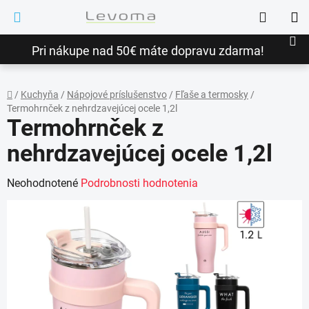
Prejsť
Hľadať
na
NÁ
obsah
Pri nákupe nad 50€ máte dopravu zdarma!
KO
/
Kuchyňa
/
Nápojové príslušenstvo
/
Fľaše a termosky
/
Termohrnček z nehrdzavejúcej ocele 1,2l
Domov
Termohrnček z
nehrdzavejúcej ocele 1,2l
Priemerné
Neohodnotené
Podrobnosti hodnotenia
hodnotenie
produktu
je
0,0
z
5