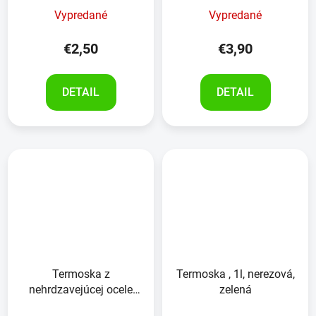
Vypredané
Vypredané
€2,50
€3,90
DETAIL
DETAIL
Termoska z
Termoska , 1l, nerezová,
nehrdzavejúcej ocele
zelená
500 ml mäkká na dotyk