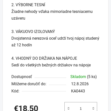
parťák.
2. VÝBORNE TESNÍ
Žiadne nehody vďaka mimoriadne tesniacemu
uzáveru
3. VÁKUOVO IZOLOVANÝ
Dvojstenná nerezová oceľ udrží tvoj nápoj studený
až 12 hodín
4. VHODNÝ DO DRŽIAKA NA NÁPOJE
Sedí do všetkých bežných držiakov na nápoje
Dostupnosť
Skladom
(5 ks)
Môžeme doručiť do:
12.8.2026
Kód:
KA0443
€18,50