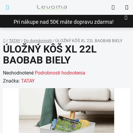
Prejsť
Hľadať
na
NÁ
obsah
Pri nákupe nad 50€ máte dopravu zdarma!
KO
/
TATAY
/
Do domácnosti
/
ÚLOŽNÝ KÔŠ XL 22L BAOBAB BIELY
ÚLOŽNÝ KÔŠ XL 22L
Domov
BAOBAB BIELY
Priemerné
Neohodnotené
Podrobnosti hodnotenia
hodnotenie
Značka:
TATAY
produktu
je
0,0
z
5
hviezdičiek.