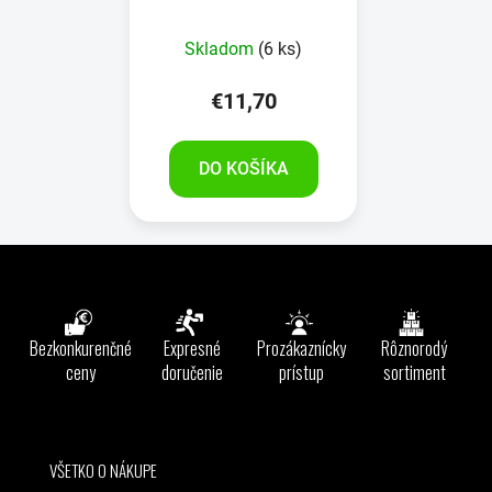
ŠEDÝ
Skladom
(6 ks)
€11,70
DO KOŠÍKA
Z
á
p
ä
Bezkonkurenčné
Expresné
Prozákaznícky
Rôznorodý
t
ceny
doručenie
prístup
sortiment
i
e
VŠETKO O NÁKUPE