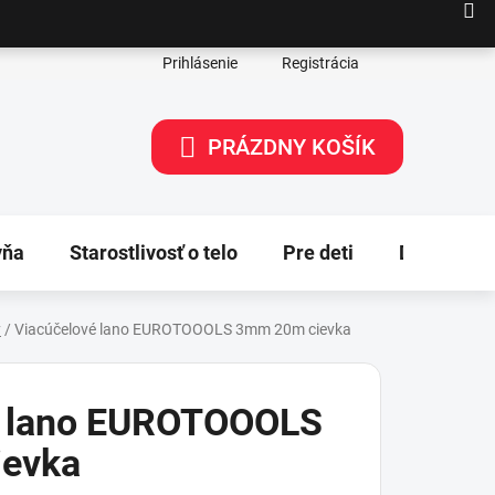
Prihlásenie
Registrácia
PRÁZDNY KOŠÍK
NÁKUPNÝ
KOŠÍK
yňa
Starostlivosť o telo
Pre deti
Dekorácie
y
/
Viacúčelové lano EUROTOOOLS 3mm 20m cievka
é lano EUROTOOOLS
evka