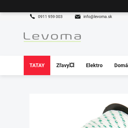
Prejsť
na
obsah
0911 959 003
info@levoma.sk
TATAY
Zľavy💥
Elektro
Domá