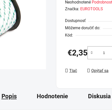
Priemerné
Neohodnotené
Podrobnost
hodnotenie
Značka:
EUROTOOLS
produktu
Dostupnosť
je
Môžeme doručiť do:
0,0
Kód:
z
5
hviezdičiek.
€2,35
Jednotková cena:
Tlač
Opýtať sa
Popis
Hodnotenie
Diskusia