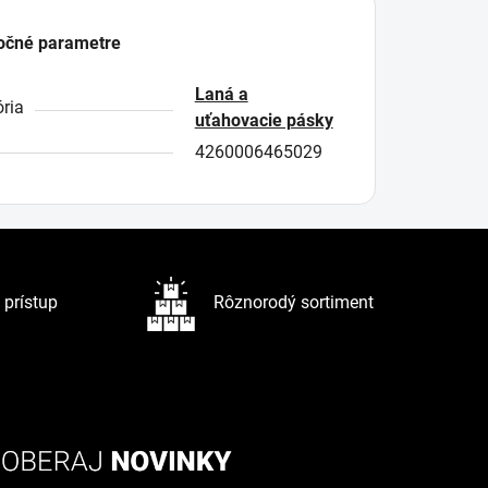
očné parametre
Laná a
ria
uťahovacie pásky
4260006465029
prístup
Rôznorodý sortiment