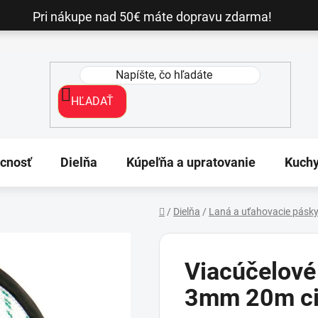
Pri nákupe nad 50€ máte dopravu zdarma!
HĽADAŤ
cnosť
Dielňa
Kúpeľňa a upratovanie
Kuch
/
Dielňa
/
Laná a uťahovacie pásk
Domov
Viacúčelov
3mm 20m ci