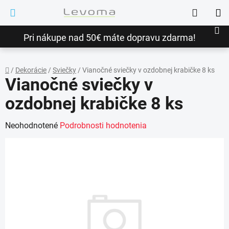
Prejsť
Hľadať
na
NÁ
obsah
Pri nákupe nad 50€ máte dopravu zdarma!
KO
/
Dekorácie
/
Sviečky
/
Vianočné sviečky v ozdobnej krabičke 8 ks
Vianočné sviečky v
Domov
ozdobnej krabičke 8 ks
Priemerné
Neohodnotené
Podrobnosti hodnotenia
hodnotenie
produktu
je
0,0
z
5
hviezdičiek.