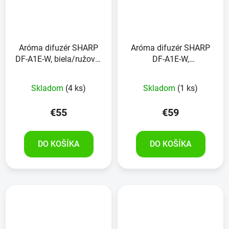
Aróma difuzér SHARP
Aróma difuzér SHARP
DF-A1E-W, biela/ružovo-
DF-A1E-W,
zlatá
čierna/ružovo-zlatá
Priemerné
Skladom
(4 ks)
Skladom
(1 ks)
hodnotenie
produktu
€55
€59
je
5,0
DO KOŠÍKA
DO KOŠÍKA
z
5
hviezdičiek.