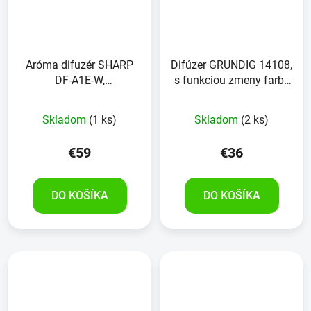
Aróma difuzér SHARP
Difúzer GRUNDIG 14108,
DF-A1E-W,
s funkciou zmeny farby
čierna/ružovo-zlatá
a časovača
Priemerné
Skladom
(1 ks)
Skladom
(2 ks)
hodnotenie
produktu
€59
€36
je
5,0
DO KOŠÍKA
DO KOŠÍKA
z
5
hviezdičiek.