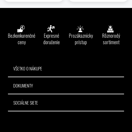
Z
á
p
ä
Bezkonkurenčné
Expresné
Prozákaznícky
Rôznorodý
t
ceny
doručenie
prístup
sortiment
i
e
VŠETKO O NÁKUPE
DOKUMENTY
SOCIÁLNE SIETE