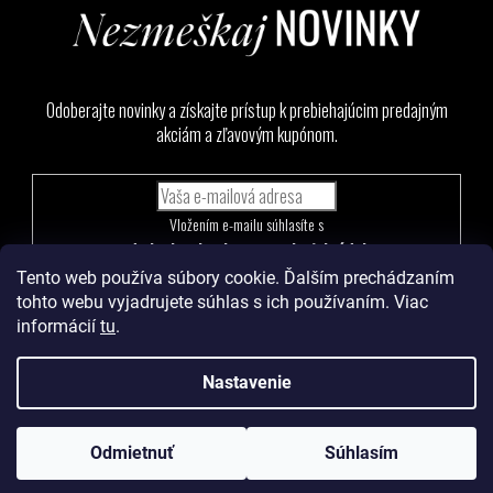
Odoberajte novinky a získajte prístup k prebiehajúcim predajným
akciám a zľavovým kupónom.
Vložením e-mailu súhlasíte s
podmienkami ochrany osobných údajov
Tento web používa súbory cookie. Ďalším prechádzaním
PRIHLÁSIŤ
tohto webu vyjadrujete súhlas s ich používaním. Viac
SA
informácií
tu
.
Nastavenie
Vytvoril Shoptet
a
Adatelier
Odmietnuť
Súhlasím
Copyright 2026
Levoma
. Všetky práva vyhradené.