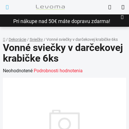
Prejsť
Hľadať
na
NÁ
obsah
Pri nákupe nad 50€ máte dopravu zdarma!
KO
/
Dekorácie
/
Sviečky
/
Vonné sviečky v darčekovej krabičke 6ks
Vonné sviečky v darčekovej
Domov
krabičke 6ks
Priemerné
Neohodnotené
Podrobnosti hodnotenia
hodnotenie
produktu
je
0,0
z
5
hviezdičiek.