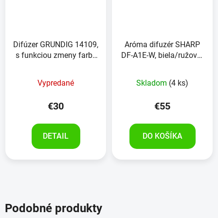
Difúzer GRUNDIG 14109,
Aróma difuzér SHARP
s funkciou zmeny farby
DF-A1E-W, biela/ružovo-
a časovača
zlatá
Vypredané
Skladom
(4 ks)
€30
€55
DETAIL
DO KOŠÍKA
Podobné produkty