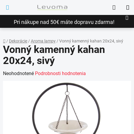
Prejsť
Hľadať
na
NÁ
obsah
Pri nákupe nad 50€ máte dopravu zdarma!
KO
/
Dekorácie
/
Aroma lampy
/
Vonný kamenný kahan 20x24, sivý
Vonný kamenný kahan
Domov
20x24, sivý
Priemerné
Neohodnotené
Podrobnosti hodnotenia
hodnotenie
produktu
je
0,0
z
5
hviezdičiek.