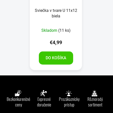
Sviečka v tvare U 11x12
biela
Skladom
(11 ks)
€4,99
DO KOŠÍKA
Z
á
p
ä
Bezkonkurenčné
Expresné
Prozákaznícky
Rôznorodý
t
ceny
doručenie
prístup
sortiment
i