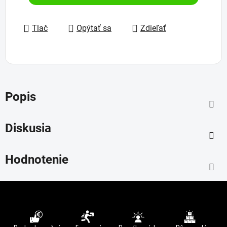
Tlač
Opýtať sa
Zdieľať
Popis
Diskusia
Hodnotenie
Z
á
p
ä