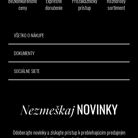
Bezkonkurenčné
Expresné
Prozákaznícky
Rôznorodý
t
ceny
doručenie
prístup
sortiment
i
e
VŠETKO O NÁKUPE
DOKUMENTY
SOCIÁLNE SIETE
Odoberajte novinky a získajte prístup k prebiehajúcim predajným