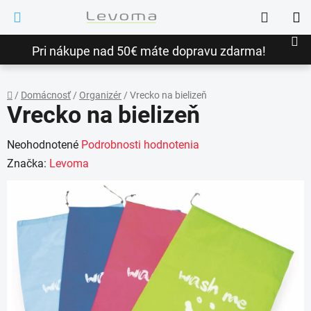
Prejsť
Hľadať
na
NÁ
obsah
Pri nákupe nad 50€ máte dopravu zdarma!
KO
/
Domácnosť
/
Organizér
/
Vrecko na bielizeň
Vrecko na bielizeň
Domov
Priemerné
Neohodnotené
Podrobnosti hodnotenia
hodnotenie
Značka:
Levoma
produktu
je
0,0
z
5
hviezdičiek.