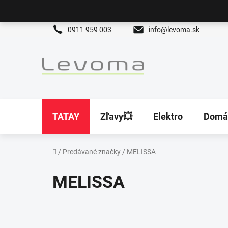
Prejsť
na
obsah
0911 959 003
info@levoma.sk
TATAY
Zľavy💥
Elektro
Domá
/
Predávané značky
/
MELISSA
Domov
MELISSA