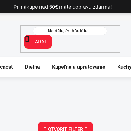
Pri nákupe nad 50€ máte dopravu zdarma!
HĽADAŤ
cnosť
Dielňa
Kúpeľňa a upratovanie
Kuch
OTVORIŤ FILTER