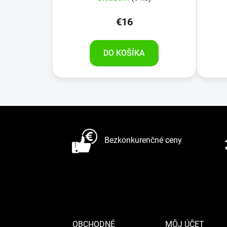
v
€16
DO KOŠÍKA
Z
á
Bezkonkurenčné ceny
p
ä
t
i
e
OBCHODNÉ
MÔJ ÚČET