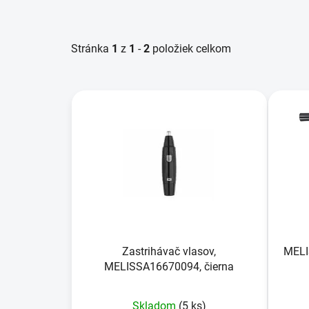
Stránka
1
z
1
-
2
položiek celkom
V
ý
p
i
s
p
r
o
d
u
Zastrihávač vlasov,
MELI
MELISSA16670094, čierna
k
t
o
Skladom
(5 ks)