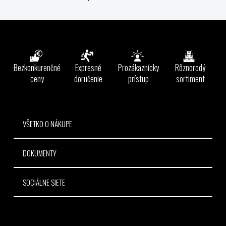
O
v
l
Z
á
á
d
p
a
ä
Bezkonkurenčné
Expresné
Prozákaznícky
Rôznorodý
c
t
ceny
doručenie
prístup
sortiment
i
e
i
p
e
r
v
VŠETKO O NÁKUPE
k
y
DOKUMENTY
v
ý
p
SOCIÁLNE SIETE
i
s
u