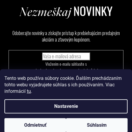
Odoberajte novinky a získajte prístup k prebiehajúcim predajným
akciám a zľavovým kupónom.
Vložením e-mailu súhlasíte s
podmienkami ochrany osobných údajov
Tento web používa súbory cookie. Ďalším prechádzaním
PRIHLÁSIŤ
tohto webu vyjadrujete súhlas s ich používaním. Viac
SA
informácií
tu
.
Nastavenie
Vytvoril Shoptet
a
Adatelier
Odmietnuť
Súhlasím