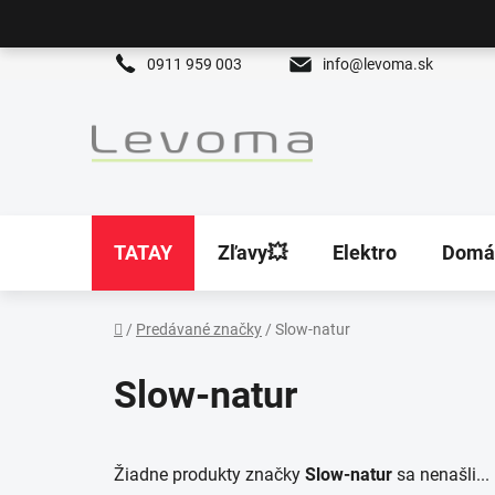
Prejsť
na
obsah
0911 959 003
info@levoma.sk
TATAY
Zľavy💥
Elektro
Domá
/
Predávané značky
/
Slow-natur
Domov
Slow-natur
Žiadne produkty značky
Slow-natur
sa nenašli...