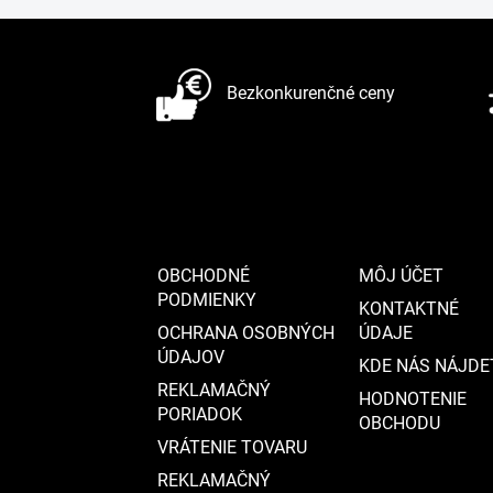
Z
á
Bezkonkurenčné ceny
p
ä
t
i
e
OBCHODNÉ
MÔJ ÚČET
PODMIENKY
KONTAKTNÉ
OCHRANA OSOBNÝCH
ÚDAJE
ÚDAJOV
KDE NÁS NÁJDE
REKLAMAČNÝ
HODNOTENIE
PORIADOK
OBCHODU
VRÁTENIE TOVARU
REKLAMAČNÝ