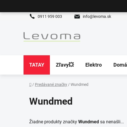
Prejsť
na
obsah
0911 959 003
info@levoma.sk
TATAY
Zľavy💥
Elektro
Domá
/
Predávané značky
/
Wundmed
Domov
Wundmed
Žiadne produkty značky
Wundmed
sa nenašli...