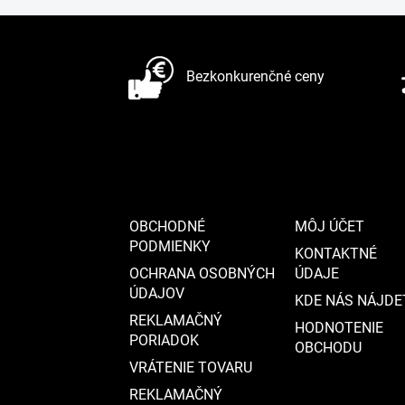
Z
á
Bezkonkurenčné ceny
p
ä
t
i
e
OBCHODNÉ
MÔJ ÚČET
PODMIENKY
KONTAKTNÉ
OCHRANA OSOBNÝCH
ÚDAJE
ÚDAJOV
KDE NÁS NÁJDE
REKLAMAČNÝ
HODNOTENIE
PORIADOK
OBCHODU
VRÁTENIE TOVARU
REKLAMAČNÝ