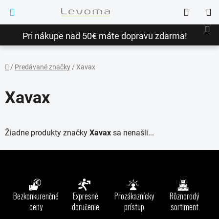
Prejsť
Hľadať
na
NÁ
obsah
Pri nákupe nad 50€ máte dopravu zdarma!
KO
/
Predávané značky
/
Xavax
Domov
Xavax
Žiadne produkty značky
Xavax
sa nenašli...
Z
á
p
ä
Bezkonkurenčné
Expresné
Prozákaznícky
Rôznorodý
t
ceny
doručenie
prístup
sortiment