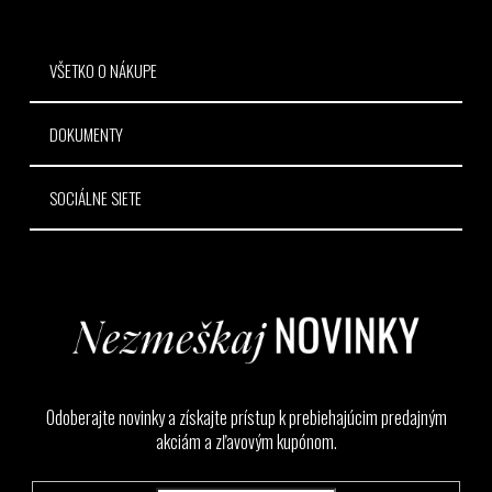
i
e
VŠETKO O NÁKUPE
DOKUMENTY
SOCIÁLNE SIETE
Odoberajte novinky a získajte prístup k prebiehajúcim predajným
akciám a zľavovým kupónom.