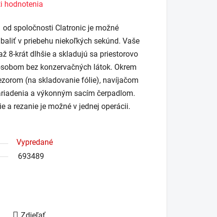
i hodnotenia
 od spoločnosti Clatronic je možné
baliť v priebehu niekoľkých sekúnd. Vaše
ž 8-krát dlhšie a skladujú sa priestorovo
sobom bez konzervačných látok. Okrem
ezorom (na skladovanie fólie), navíjačom
zariadenia a výkonným sacím čerpadlom.
e a rezanie je možné v jednej operácii.
Vypredané
693489
Zdieľať