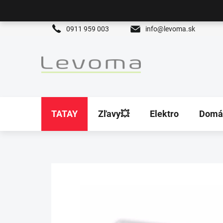
Prejsť
na
obsah
0911 959 003
info@levoma.sk
TATAY
Zľavy💥
Elektro
Domá