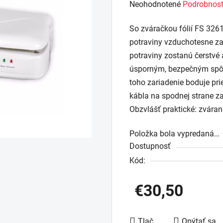
Priemerné
Neohodnotené
Podrobnost
hodnotenie
So zváračkou fólií FS 3261
produktu
potraviny vzduchotesne za
je
potraviny zostanú čerstvé a
0,0
úsporným, bezpečným spô
z
toho zariadenie boduje pri
5
kábla na spodnej strane 
hviezdičiek.
Obzvlášť praktické: zvárani
Položka bola vypredaná…
Dostupnosť
Kód:
€30,50
Jednotková cena:
Tlač
Opýtať sa