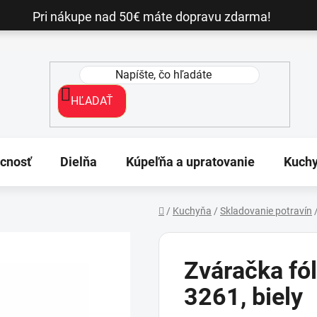
Pri nákupe nad 50€ máte dopravu zdarma!
HĽADAŤ
cnosť
Dielňa
Kúpeľňa a upratovanie
Kuch
/
Kuchyňa
/
Skladovanie potravín
Domov
Zváračka fó
3261, biely