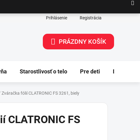
Prihlásenie
Registrácia
PRÁZDNY KOŠÍK
NÁKUPNÝ
KOŠÍK
yňa
Starostlivosť o telo
Pre deti
Dekorácie
/
Zváračka fólií CLATRONIC FS 3261, biely
lií CLATRONIC FS