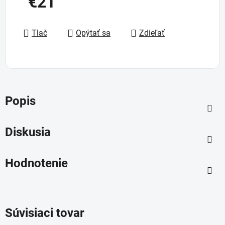
€21
Jednotková cena:
Tlač
Opýtať sa
Zdieľať
Popis
Diskusia
Hodnotenie
Súvisiaci tovar