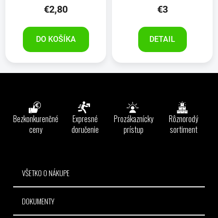
€2,80
€3
DO KOŠÍKA
DETAIL
Z
á
p
ä
Bezkonkurenčné
Expresné
Prozákaznícky
Rôznorodý
t
ceny
doručenie
prístup
sortiment
i
e
VŠETKO O NÁKUPE
DOKUMENTY