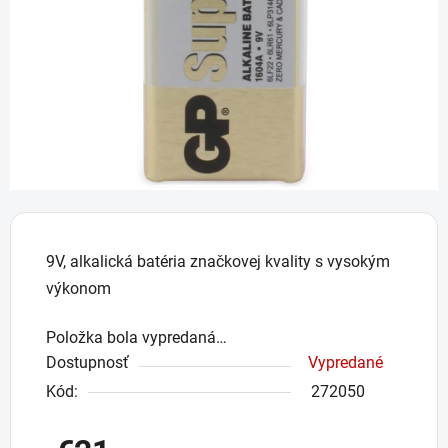
hviezdičiek.
9V, alkalická batéria značkovej kvality s vysokým
výkonom
Položka bola vypredaná…
Dostupnosť
Vypredané
Kód:
272050