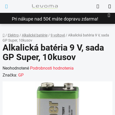
Prejsť
Hľadať
na
NÁ
obsah
Pri nákupe nad 50€ máte dopravu zdarma!
KO
/
Elektro
/
Alkalické batérie
/
9 voltové
/
Alkalická batéria 9 V, sada
GP Super, 10kusov
Domov
Alkalická batéria 9 V, sada
GP Super, 10kusov
Priemerné
Neohodnotené
Podrobnosti hodnotenia
hodnotenie
Značka:
GP
produktu
je
0,0
z
5