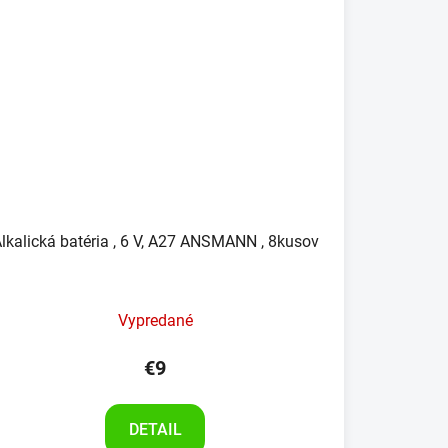
lkalická batéria , 6 V, A27 ANSMANN , 8kusov
Vypredané
€9
DETAIL