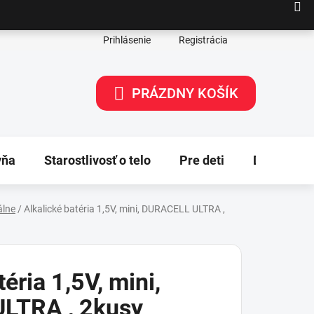
Prihlásenie
Registrácia
PRÁZDNY KOŠÍK
NÁKUPNÝ
KOŠÍK
yňa
Starostlivosť o telo
Pre deti
Dekorácie
álne
/
Alkalické batéria 1,5V, mini, DURACELL ULTRA ,
éria 1,5V, mini,
LTRA , 2kusy