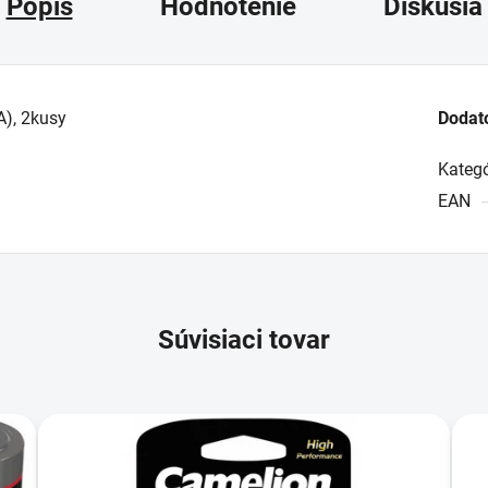
Popis
Hodnotenie
Diskusia
A), 2kusy
Dodat
Kategó
EAN
Súvisiaci tovar