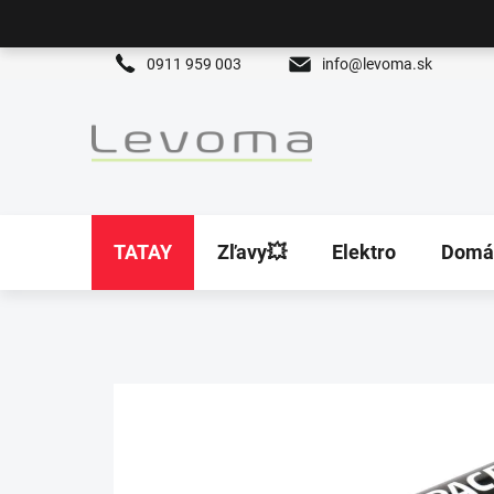
Prejsť
na
obsah
0911 959 003
info@levoma.sk
TATAY
Zľavy💥
Elektro
Domá