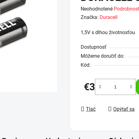
Priemerné
Neohodnotené
Podrobnost
hodnotenie
Značka:
Duracell
produktu
1,5V s dlhou životnosťou
je
0,0
Dostupnosť
z
Môžeme doručiť do:
5
Kód:
hviezdičiek.
€3
Jednotková cena:
Tlač
Opýtať sa