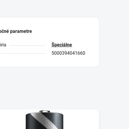
očné parametre
ria
Špeciálne
5000394041660