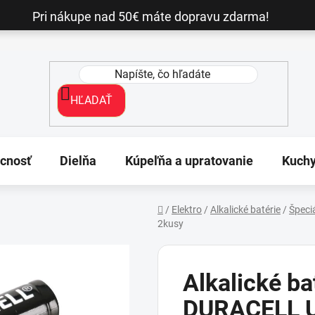
Pri nákupe nad 50€ máte dopravu zdarma!
HĽADAŤ
cnosť
Dielňa
Kúpeľňa a upratovanie
Kuch
/
Elektro
/
Alkalické batérie
/
Špeci
2kusy
Domov
Alkalické bat
DURACELL U