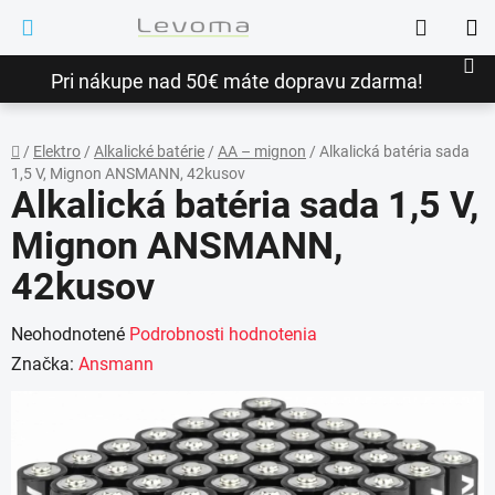
Prejsť
Hľadať
na
NÁ
obsah
Pri nákupe nad 50€ máte dopravu zdarma!
KO
/
Elektro
/
Alkalické batérie
/
AA – mignon
/
Alkalická batéria sada
1,5 V, Mignon ANSMANN, 42kusov
Domov
Alkalická batéria sada 1,5 V,
Mignon ANSMANN,
42kusov
Priemerné
Neohodnotené
Podrobnosti hodnotenia
hodnotenie
Značka:
Ansmann
produktu
je
0,0
z