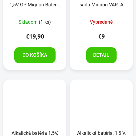
1,5V GP Mignon Batéria
sada Mignon VARTA
SUPER Alkalická, AA
HIGH ENERGY ,12ks
LR06 , 40 kusov
Skladom
(1 ks)
Vypredané
€19,90
€9
DO KOŠÍKA
DETAIL
Alkalická batéria 1,5V,
Alkalická batéria, 1,5 V,