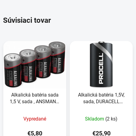
Súvisiaci tovar
Alkalická batéria sada
Alkalická batéria 1,5V,
1,5 V, sada , ANSMANN,
sada, DURACELL
4kusy
PROCELL ,10ks
Vypredané
Skladom
(2 ks)
€5,80
€25,90