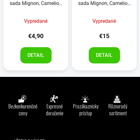
sada Mignon, Camelion
sada Mignon, Camelion
Plus, 10kusov
Plus, 40kusov
Vypredané
Vypredané
€4,90
€15
DETAIL
DETAIL
Z
á
p
ä
Bezkonkurenčné
Expresné
Prozákaznícky
Rôznorodý
t
ceny
doručenie
prístup
sortiment
i
e