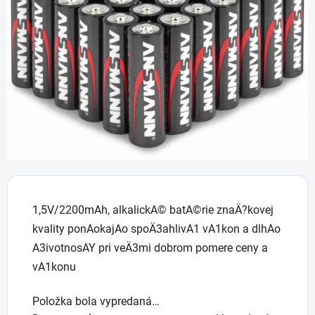
5
hviezdičiek.
1,5V/2200mAh, alkalickA© batA©rie znaÄ?kovej
kvality ponAokajAo spoÄ3ahlivA1 vA1kon a dlhAo
A3ivotnosAY pri veÄ3mi dobrom pomere ceny a
vA1konu
Položka bola vypredaná…