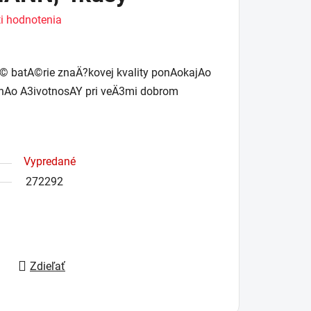
i hodnotenia
© batA©rie znaÄ?kovej kvality ponAokajAo
hAo A3ivotnosAY pri veÄ3mi dobrom
Vypredané
272292
Zdieľať