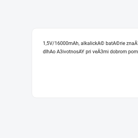
1,5V/16000mAh, alkalickA© batA©rie znaÄ?
dlhAo A3ivotnosAY pri veÄ3mi dobrom pome