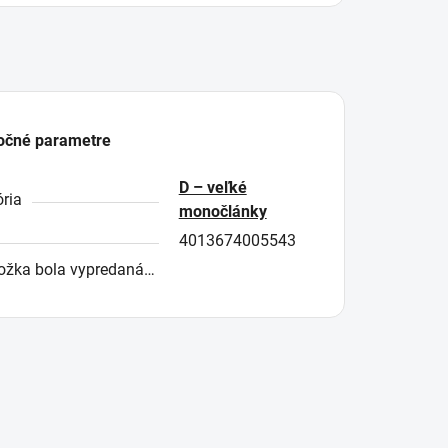
očné parametre
D – veľké
ria
monočlánky
4013674005543
ožka bola vypredaná…