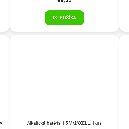
€8,50
DO KOŠÍKA
A,
Alkalická batéria 1,5 V,MAXELL, 1kus