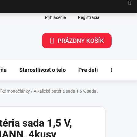
Prihlásenie
Registrácia
PRÁZDNY KOŠÍK
NÁKUPNÝ
KOŠÍK
yňa
Starostlivosť o telo
Pre deti
Dekorácie
eľké monočlánky
/
Alkalická batéria sada 1,5 V, sada ,
téria sada 1,5 V,
MANN, 4kusy