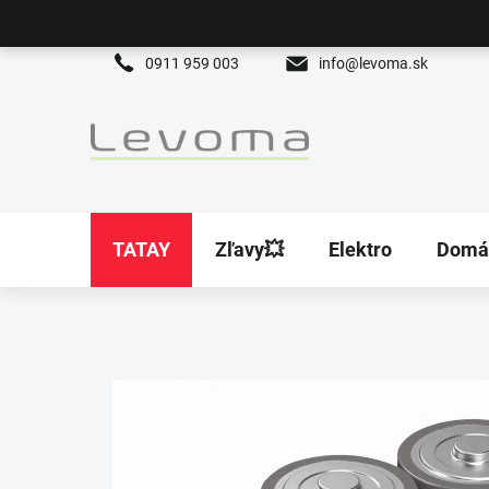
Prejsť
na
obsah
0911 959 003
info@levoma.sk
TATAY
Zľavy💥
Elektro
Domá