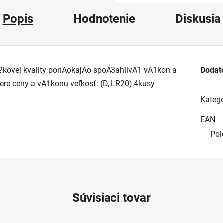
Popis
Hodnotenie
Diskusia
kovej kvality ponAokajAo spoÄ3ahlivA1 vA1kon a
Dodat
re ceny a vA1konu veľkosť: (D, LR20),4kusy
Kategó
EAN
Pol
Súvisiaci tovar