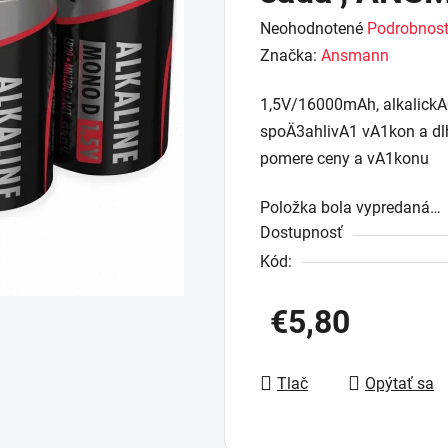
Priemerné
Neohodnotené
Podrobnost
hodnotenie
Značka:
Ansmann
produktu
1,5V/16000mAh, alkalickA
je
spoÄ3ahlivA1 vA1kon a dl
0,0
pomere ceny a vA1konu
z
5
Položka bola vypredaná…
hviezdičiek.
Dostupnosť
Kód:
€5,80
Jednotková cena:
Tlač
Opýtať sa