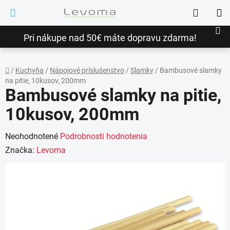
Prejsť
Hľadať
na
NÁ
obsah
Pri nákupe nad 50€ máte dopravu zdarma!
KO
/
Kuchyňa
/
Nápojové príslušenstvo
/
Slamky
/
Bambusové slamky
na pitie, 10kusov, 200mm
Domov
Bambusové slamky na pitie,
10kusov, 200mm
Priemerné
Neohodnotené
Podrobnosti hodnotenia
hodnotenie
Značka:
Levoma
produktu
je
0,0
z
5