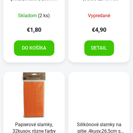
čistiacou kefkou
Skladom
(2 ks)
Vypredané
€1,80
€4,90
DO KOŠÍKA
DETAIL
Papierové slamky,
Silikónové slamky na
32kusov, rôzne farby
pitie ,4kusy,26,5cm s