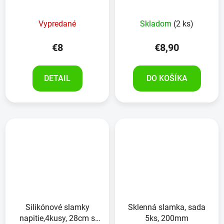
,6kusov,28cm s
čistiacou kefkou
čistiacou kefkou
Vypredané
Skladom
(2 ks)
€8
€8,90
DETAIL
DO KOŠÍKA
Silikónové slamky
Sklenná slamka, sada
napitie,4kusy, 28cm s
5ks, 200mm