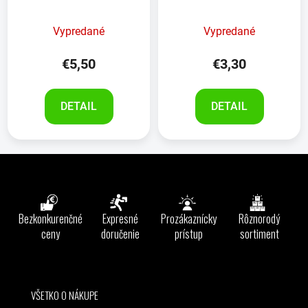
čistiacou kefkou
Vypredané
Vypredané
€5,50
€3,30
DETAIL
DETAIL
Z
á
p
ä
Bezkonkurenčné
Expresné
Prozákaznícky
Rôznorodý
t
ceny
doručenie
prístup
sortiment
i
e
VŠETKO O NÁKUPE