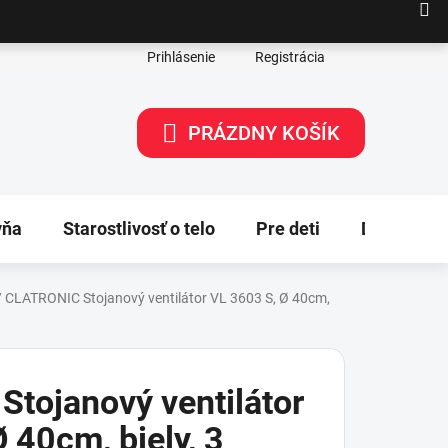
Prihlásenie
Registrácia
PRÁZDNY KOŠÍK
NÁKUPNÝ
KOŠÍK
yňa
Starostlivosť o telo
Pre deti
Dekorácie
/
CLATRONIC Stojanový ventilátor VL 3603 S, Ø 40cm,
tojanový ventilátor
 40cm, biely, 3