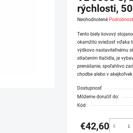
rýchlosti, 5
Priemerné
Neohodnotené
Podrobnost
hodnotenie
Tento biely kovový stojano
produktu
okamžitú sviežosť vďaka tr
je
výškovo nastaviteľnému s
0,0
stlačením tlačidla, je vy
z
prenášanie, spoľahlivo zai
5
chodbe alebo v akejkoľvek 
hviezdičiek.
Dostupnosť
Môžeme doručiť do:
Kód:
€42,60