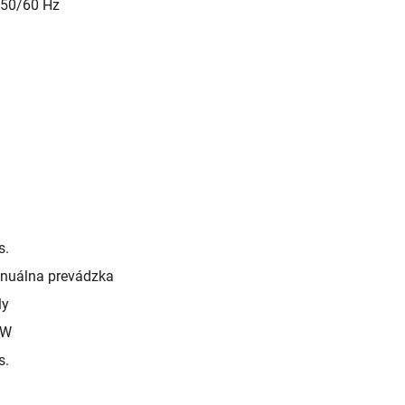
 50/60 Hz
s.
nuálna prevádzka
ly
 W
s.