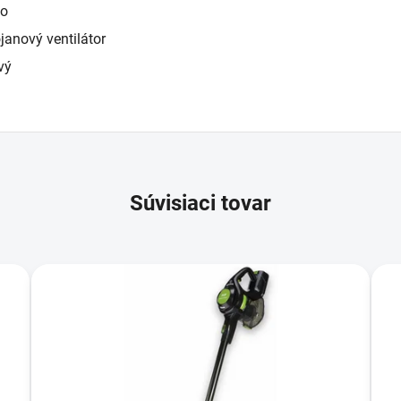
lo
janový ventilátor
vý
Súvisiaci tovar