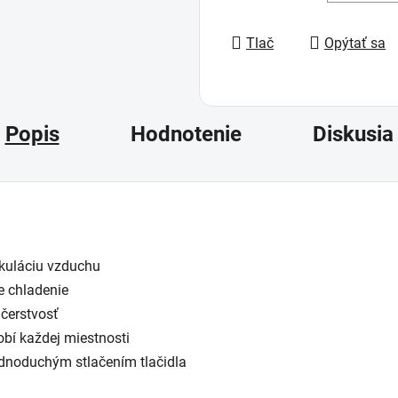
Jednotková cena:
Tlač
Opýtať sa
Popis
Hodnotenie
Diskusia
rkuláciu vzduchu
ne chladenie
čerstvosť
obí každej miestnosti
dnoduchým stlačením tlačidla