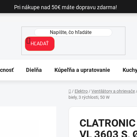
Pri nákupe nad 50€ máte dopravu zdarma!
HĽADAŤ
cnosť
Dielňa
Kúpeľňa a upratovanie
Kuch
/
Elektro
/
Ventilátory a ohrievače
biely, 3 rýchlosti, 50 W
Domov
CLATRONIC S
VL 3603 S, Ø