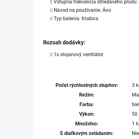
Vstupná frekvencia striedavého prúdu:
Návod na používanie: Áno
Typ balenia: Krabica
Rozsah dodávky:
1x stojanový ventilátor
Počet rýchlostných stupňov:
3 k
Režim:
Ma
Farba:
bie
Výkon:
50
Množstvo:
1 k
S diaľkovým ovládaním:
Nie