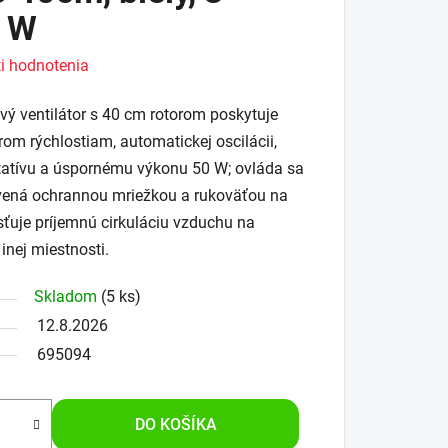
0 W
i hodnotenia
vý ventilátor s 40 cm rotorom poskytuje
om rýchlostiam, automatickej oscilácii,
tatívu a úspornému výkonu 50 W; ovláda sa
bavená ochrannou mriežkou a rukoväťou na
sťuje príjemnú cirkuláciu vzduchu na
inej miestnosti.
Skladom
(5 ks)
12.8.2026
695094
DO KOŠÍKA