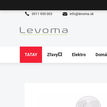
Prejsť
na
obsah
0911 959 003
info@levoma.sk
TATAY
Zľavy💥
Elektro
Domá