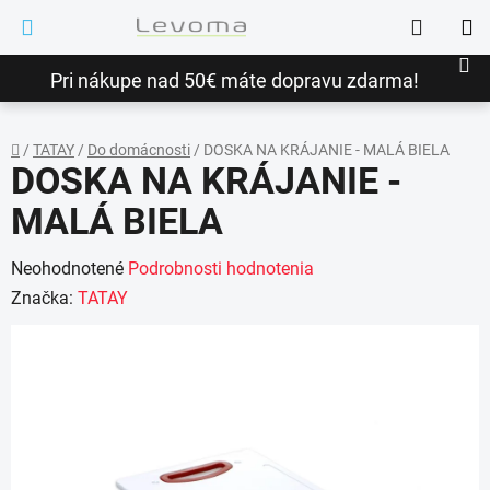
Prejsť
Hľadať
na
NÁ
obsah
Pri nákupe nad 50€ máte dopravu zdarma!
KO
/
TATAY
/
Do domácnosti
/
DOSKA NA KRÁJANIE - MALÁ BIELA
DOSKA NA KRÁJANIE -
Domov
MALÁ BIELA
Priemerné
Neohodnotené
Podrobnosti hodnotenia
hodnotenie
Značka:
TATAY
produktu
je
0,0
z
5
hviezdičiek.