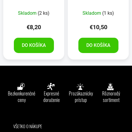
Skladom
(2 ks)
Skladom
(1 ks)
€8,20
€10,50
DO KOŠÍKA
DO KOŠÍKA
Z
á
p
ä
Bezkonkurenčné
Expresné
Prozákaznícky
Rôznorodý
t
ceny
doručenie
prístup
sortiment
i
e
VŠETKO O NÁKUPE