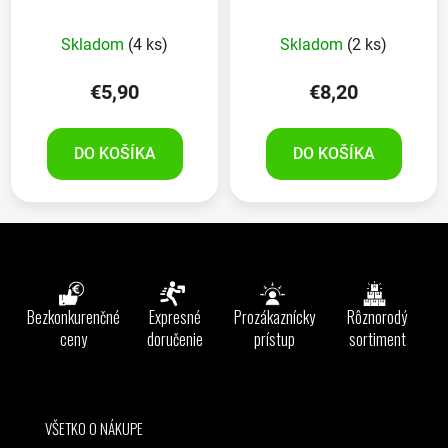
Skladom
(4 ks)
Skladom
(2 ks)
€5,90
€8,20
DO KOŠÍKA
DO KOŠÍKA
Z
á
p
ä
Bezkonkurenčné
Expresné
Prozákaznícky
Rôznorodý
t
ceny
doručenie
prístup
sortiment
i
e
VŠETKO O NÁKUPE