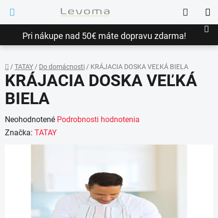
Prejsť
Hľadať
na
NÁ
obsah
Pri nákupe nad 50€ máte dopravu zdarma!
KO
/
TATAY
/
Do domácnosti
/
KRÁJACIA DOSKA VEĽKÁ BIELA
KRÁJACIA DOSKA VEĽKÁ
Domov
BIELA
Priemerné
Neohodnotené
Podrobnosti hodnotenia
hodnotenie
Značka:
TATAY
produktu
je
0,0
z
5
hviezdičiek.