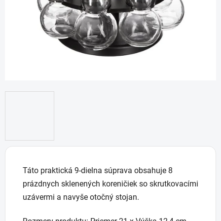
hviezdičiek.
Táto praktická 9-dielna súprava obsahuje 8
prázdnych sklenených koreničiek so skrutkovacími
uzávermi a navyše otočný stojan.