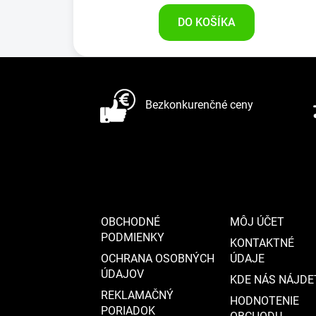
DO KOŠÍKA
Z
á
Bezkonkurenčné ceny
p
ä
t
i
e
OBCHODNÉ
MÔJ ÚČET
PODMIENKY
KONTAKTNÉ
OCHRANA OSOBNÝCH
ÚDAJE
ÚDAJOV
KDE NÁS NÁJDE
REKLAMAČNÝ
HODNOTENIE
PORIADOK