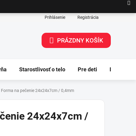
Prihlásenie
Registrácia
PRÁZDNY KOŠÍK
NÁKUPNÝ
KOŠÍK
yňa
Starostlivosť o telo
Pre deti
Dekorácie
Forma na pečenie 24x24x7cm / 0,4mm
ečenie 24x24x7cm /