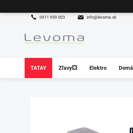
Prejsť
na
obsah
0911 959 003
info@levoma.sk
TATAY
Zľavy💥
Elektro
Domá