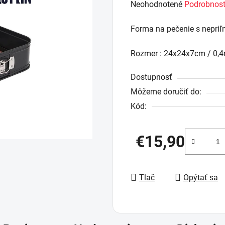
Priemerné
Neohodnotené
Podrobnost
hodnotenie
Forma na pečenie s nepriľ
produktu
je
Rozmer : 24x24x7cm / 0
0,0
z
Dostupnosť
5
Môžeme doručiť do:
hviezdičiek.
Kód:
€15,90
Jednotková cena:
Tlač
Opýtať sa