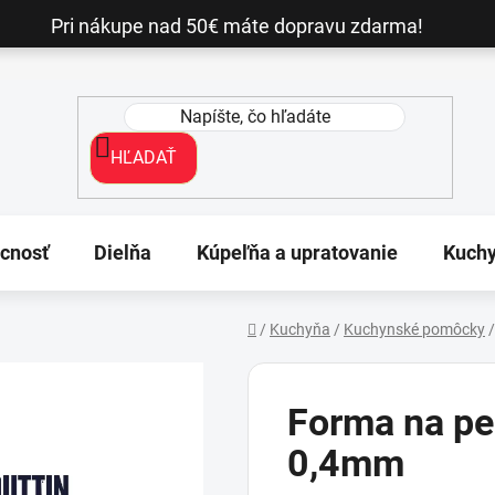
Pri nákupe nad 50€ máte dopravu zdarma!
HĽADAŤ
cnosť
Dielňa
Kúpeľňa a upratovanie
Kuch
/
Kuchyňa
/
Kuchynské pomôcky
/
Domov
Forma na p
0,4mm