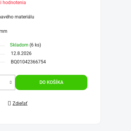
i hodnotenia
navého materiálu
,4mm
Skladom
(6 ks)
12.8.2026
BQ01042366754
DO KOŠÍKA
Zdieľať