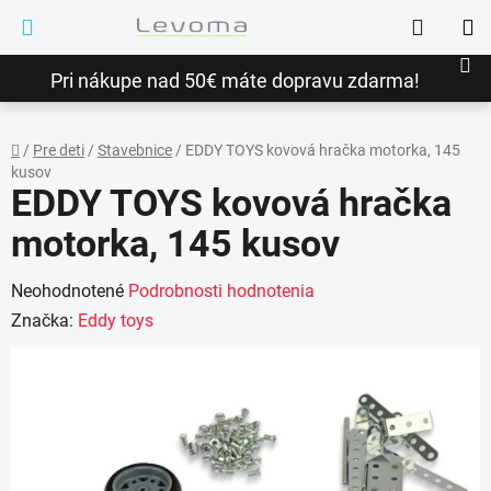
Prejsť
Hľadať
na
NÁ
obsah
Pri nákupe nad 50€ máte dopravu zdarma!
KO
/
Pre deti
/
Stavebnice
/
EDDY TOYS kovová hračka motorka, 145
kusov
Domov
EDDY TOYS kovová hračka
motorka, 145 kusov
Priemerné
Neohodnotené
Podrobnosti hodnotenia
hodnotenie
Značka:
Eddy toys
produktu
je
0,0
z
5