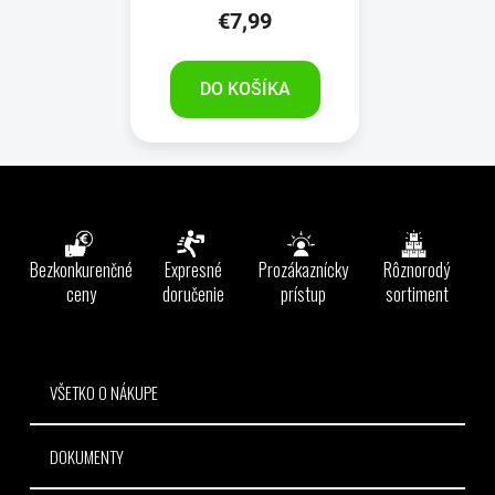
€7,99
DO KOŠÍKA
Z
á
p
ä
Bezkonkurenčné
Expresné
Prozákaznícky
Rôznorodý
t
ceny
doručenie
prístup
sortiment
i
e
VŠETKO O NÁKUPE
DOKUMENTY