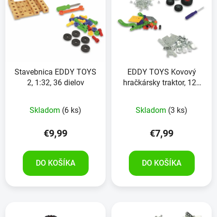
n
p
i
i
e
s
p
p
r
r
o
Stavebnica EDDY TOYS
EDDY TOYS Kovový
o
d
2, 1:32, 36 dielov
hračkársky traktor, 128
d
u
kusov
u
k
Skladom
(6 ks)
Skladom
(3 ks)
k
t
t
o
€9,99
€7,99
o
v
v
DO KOŠÍKA
DO KOŠÍKA