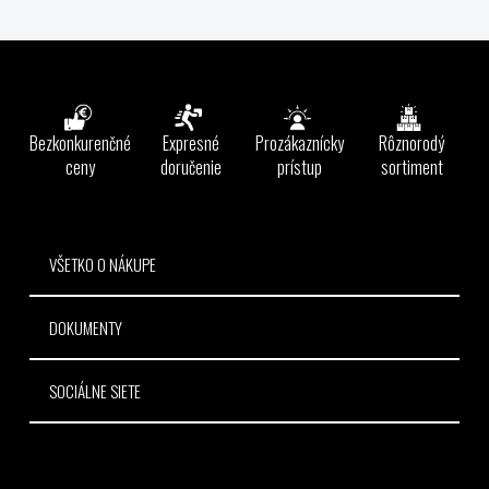
O
v
l
Z
á
á
d
p
a
ä
Bezkonkurenčné
Expresné
Prozákaznícky
Rôznorodý
c
t
ceny
doručenie
prístup
sortiment
i
e
i
p
e
r
v
VŠETKO O NÁKUPE
k
y
DOKUMENTY
v
ý
p
SOCIÁLNE SIETE
i
s
u