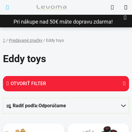
Prejsť
Hľadať
na
NÁ
obsah
Pri nákupe nad 50€ máte dopravu zdarma!
KO
/
Predávané značky
/
Eddy toys
Domov
Eddy toys
OTVORIŤ FILTER
R
Radiť podľa:
Odporúčame
a
d
V
e
ý