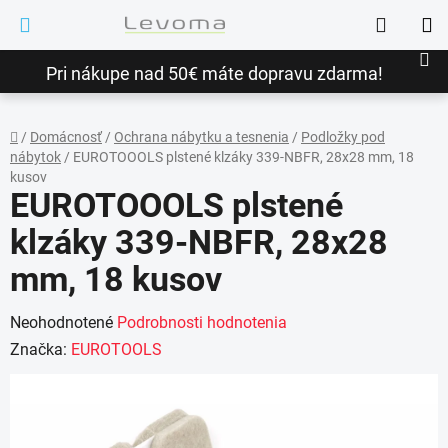
Prejsť
Hľadať
na
NÁ
obsah
Pri nákupe nad 50€ máte dopravu zdarma!
KO
/
Domácnosť
/
Ochrana nábytku a tesnenia
/
Podložky pod
nábytok
/
EUROTOOOLS plstené klzáky 339-NBFR, 28x28 mm, 18
Domov
kusov
EUROTOOOLS plstené
klzáky 339-NBFR, 28x28
mm, 18 kusov
Priemerné
Neohodnotené
Podrobnosti hodnotenia
hodnotenie
Značka:
EUROTOOLS
produktu
je
0,0