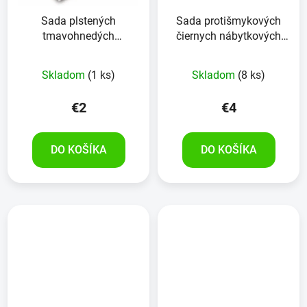
Sada plstených
Sada protišmykových
tmavohnedých
čiernych nábytkových
nábytkových podložiek
podložiek EUROTOOLS
EUROTOOLS 338-JHHY
348-NBFR 56 kusov
Skladom
(1 ks)
Skladom
(8 ks)
43 kusov
€2
€4
DO KOŠÍKA
DO KOŠÍKA