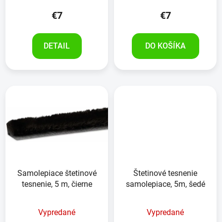
produktu
€7
€7
je
5,0
DETAIL
DO KOŠÍKA
z
5
hviezdičiek.
Samolepiace štetinové
Štetinové tesnenie
tesnenie, 5 m, čierne
samolepiace, 5m, šedé
Vypredané
Vypredané