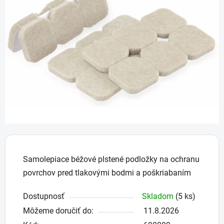
z
5
hviezdičiek.
Samolepiace béžové plstené podložky na ochranu
povrchov pred tlakovými bodmi a poškriabaním
Dostupnosť
Skladom
(5 ks)
Môžeme doručiť do:
11.8.2026