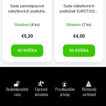
Sada samolepiacich
Sada nábytkových
nábytkových podložiek
podložiek EUROTOOLS
so špeciálnou
349-NBFR 38 kusov
povrchovou úpravou 25
Skladom
(4 ks)
Skladom
(7 ks)
kusov
€5,20
€4,50
DO KOŠÍKA
DO KOŠÍKA
Z
á
p
ä
Bezkonkurenčné
Expresné
Prozákaznícky
Rôznorodý
t
ceny
doručenie
prístup
sortiment
i