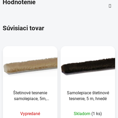
Hodnotenie
Súvisiaci tovar
Štetinové tesnenie
Samolepiace štetinové
samolepiace, 5m,
tesnenie, 5 m, hnedé
béžové
Priemerné
Vypredané
Skladom
(1 ks)
hodnotenie