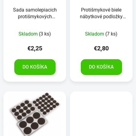
Sada samolepiacich
Protišmykové biele
protišmykových
nábytkové podložky
plstených nábytkových
EUROTOOLS 342-NBFR
podložiek 28 kusov
EVA 24 kusov
Skladom
(3 ks)
Skladom
(7 ks)
€2,25
€2,80
DO KOŠÍKA
DO KOŠÍKA