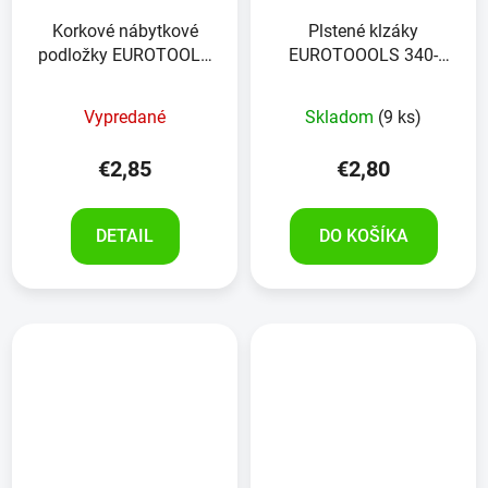
Korkové nábytkové
Plstené klzáky
podložky EUROTOOLS
EUROTOOOLS 340-
344-NBFR korok 24
NBFR, 28x28 mm, čierne,
kusov
24 kusov
Vypredané
Skladom
(9 ks)
€2,85
€2,80
DETAIL
DO KOŠÍKA