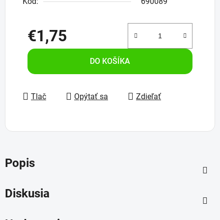
Kód:
690089
€1,75
Jednotková cena:
DO KOŠÍKA
Tlač
Opýtať sa
Zdieľať
Popis
Diskusia