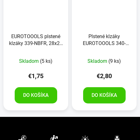
EUROTOOOLS plstené
Plstené klzáky
klzáky 339-NBFR, 28x28
EUROTOOOLS 340-
mm, 18 kusov
NBFR, 28x28 mm, čierne,
24 kusov
Skladom
(5 ks)
Skladom
(9 ks)
€1,75
€2,80
DO KOŠÍKA
DO KOŠÍKA
Z
á
p