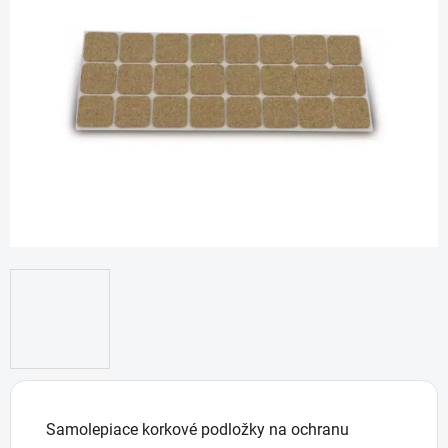
z
5
hviezdičiek.
Samolepiace korkové podložky na ochranu