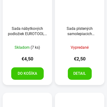
Sada nábytkových
Sada plstených
podložiek EUROTOOLS
samolepiacich
349-NBFR 38 kusov
nábytkových podložiek
KINZO 28 kusov
Skladom
(7 ks)
Vypredané
€4,50
€2,50
DO KOŠÍKA
DETAIL