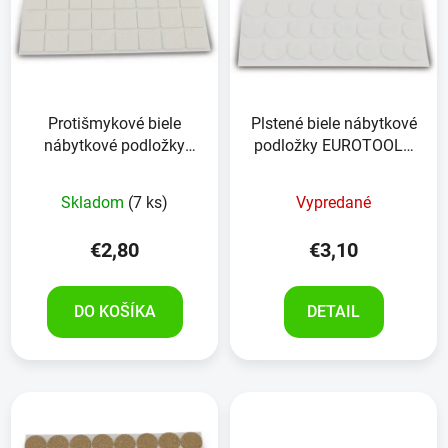
Protišmykové biele
Plstené biele nábytkové
nábytkové podložky
podložky EUROTOOLS
EUROTOOLS 342-NBFR
346-NBFR 32 kusov
EVA 24 kusov
Skladom
(7 ks)
Vypredané
€2,80
€3,10
DO KOŠÍKA
DETAIL