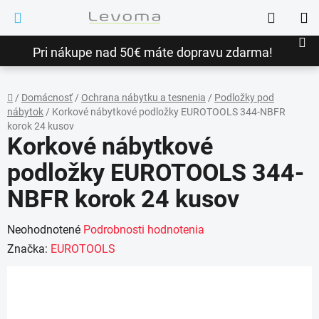
Prejsť
Hľadať
na
NÁ
obsah
Pri nákupe nad 50€ máte dopravu zdarma!
KO
/
Domácnosť
/
Ochrana nábytku a tesnenia
/
Podložky pod
nábytok
/
Korkové nábytkové podložky EUROTOOLS 344-NBFR
Domov
korok 24 kusov
Korkové nábytkové
podložky EUROTOOLS 344-
NBFR korok 24 kusov
Priemerné
Neohodnotené
Podrobnosti hodnotenia
hodnotenie
Značka:
EUROTOOLS
produktu
je
0,0