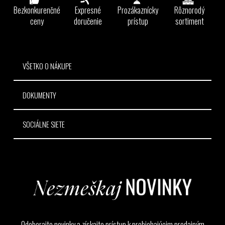
ä
Bezkonkurenčné
Expresné
Prozákaznícky
Rôznorodý
t
ceny
doručenie
prístup
sortiment
i
e
VŠETKO O NÁKUPE
DOKUMENTY
SOCIÁLNE SIETE
Odoberajte novinky a získajte prístup k prebiehajúcim predajným