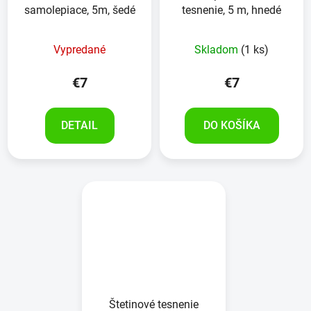
samolepiace, 5m, šedé
tesnenie, 5 m, hnedé
Priemerné
Vypredané
Skladom
(1 ks)
hodnotenie
produktu
€7
€7
je
5,0
DETAIL
DO KOŠÍKA
z
5
hviezdičiek.
Štetinové tesnenie