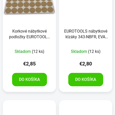
Korkové nábytkové
EUROTOOLS nábytkové
podložky EUROTOOLS
klzáky 343-NBFR, EVA,
342-NBFR korok 24
28x28 mm, 24 kusov
kusov
Skladom
(12 ks)
Skladom
(12 ks)
€2,85
€2,80
DO KOŠÍKA
DO KOŠÍKA