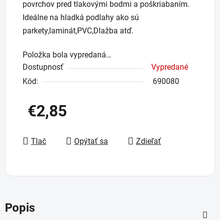
povrchov pred tlakovými bodmi a poškriabaním.
Ideálne na hladká podlahy ako sú
parkety,laminát,PVC,Dlažba atď.
Položka bola vypredaná…
Dostupnosť
Vypredané
Kód:
690080
€2,85
Jednotková cena:
Tlač
Opýtať sa
Zdieľať
Popis