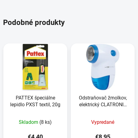
Podobné produkty
PATTEX špeciálne
Odstraňovač žmolkov,
lepidlo PXST textil, 20g
elektrický CLATRONIC
TC 3758
Skladom
(8 ks)
Vypredané
€4,40
€8,95