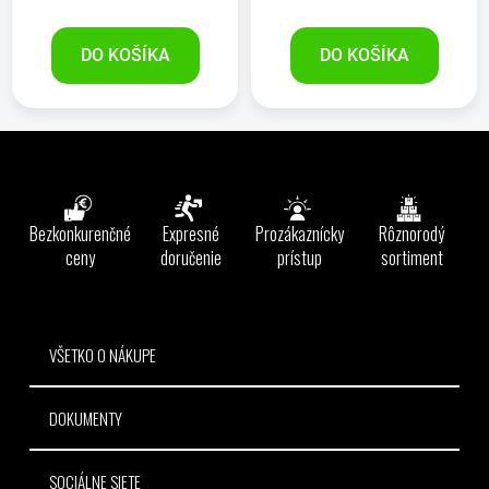
DO KOŠÍKA
DO KOŠÍKA
Z
á
p
ä
Bezkonkurenčné
Expresné
Prozákaznícky
Rôznorodý
t
ceny
doručenie
prístup
sortiment
i
e
VŠETKO O NÁKUPE
DOKUMENTY
SOCIÁLNE SIETE