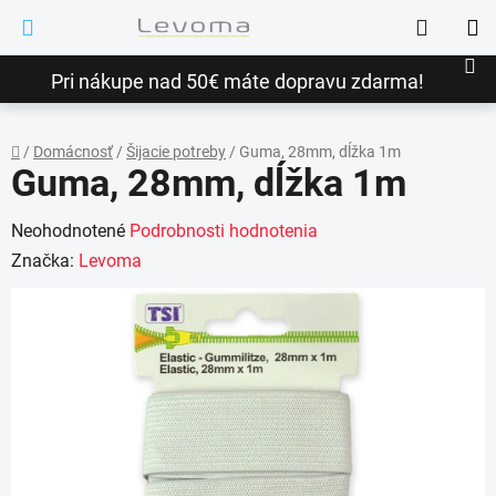
Prejsť
Hľadať
na
NÁ
obsah
Pri nákupe nad 50€ máte dopravu zdarma!
KO
/
Domácnosť
/
Šijacie potreby
/
Guma, 28mm, dĺžka 1m
Guma, 28mm, dĺžka 1m
Domov
Priemerné
Neohodnotené
Podrobnosti hodnotenia
hodnotenie
Značka:
Levoma
produktu
je
0,0
z
5
hviezdičiek.