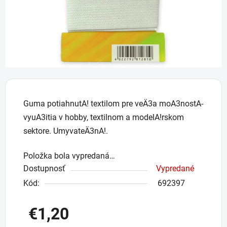
Guma potiahnutA! textilom pre veÄ3a moA3nostA­
vyuA3itia v hobby, textilnom a modelA!rskom
sektore. UmyvateÄ3nA!.
Položka bola vypredaná…
Dostupnosť
Vypredané
Kód:
692397
€1,20