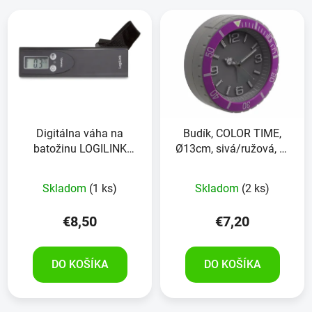
Digitálna váha na
Budík, COLOR TIME,
batožinu LOGILINK
Ø13cm, sivá/ružová, B-
LW0001, 50kg, čierna
Stock
Skladom
(1 ks)
Skladom
(2 ks)
€8,50
€7,20
DO KOŠÍKA
DO KOŠÍKA