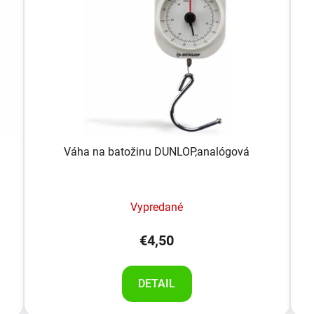
Váha na batožinu DUNLOP,analógová
Vypredané
€4,50
DETAIL