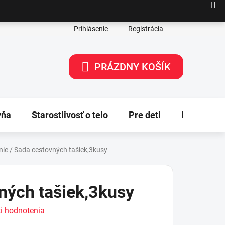
Prihlásenie
Registrácia
PRÁZDNY KOŠÍK
NÁKUPNÝ
KOŠÍK
yňa
Starostlivosť o telo
Pre deti
Dekorácie
nie
/
Sada cestovných tašiek,3kusy
ných tašiek,3kusy
i hodnotenia