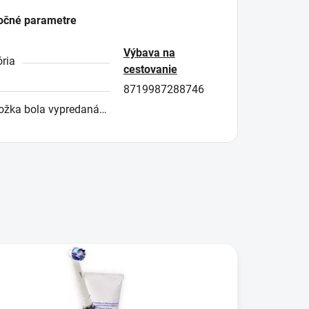
očné parametre
Výbava na
ria
cestovanie
8719987288746
ožka bola vypredaná…