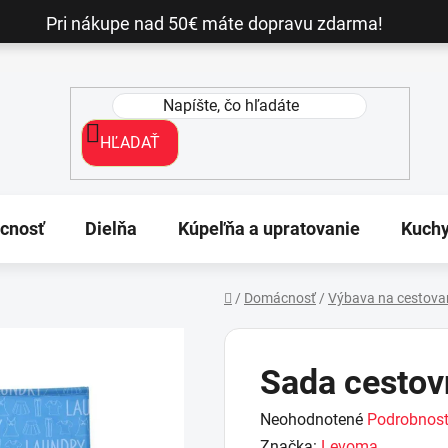
Pri nákupe nad 50€ máte dopravu zdarma!
HĽADAŤ
cnosť
Dielňa
Kúpeľňa a upratovanie
Kuch
/
Domácnosť
/
Výbava na cestova
Domov
Sada cestov
Priemerné
Neohodnotené
Podrobnost
hodnotenie
Značka:
Levoma