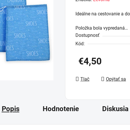
produktu
Ideálne na cestovanie a 
je
0,0
Položka bola vypredaná…
z
Dostupnosť
5
Kód:
hviezdičiek.
€4,50
Jednotková cena:
Tlač
Opýtať sa
Popis
Hodnotenie
Diskusia