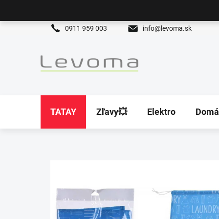
Prejsť
na
obsah
0911 959 003
info@levoma.sk
TATAY
Zľavy💥
Elektro
Domá