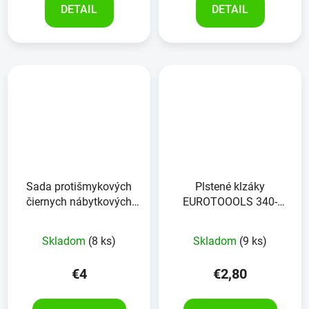
DETAIL
DETAIL
Sada protišmykových
Plstené klzáky
čiernych nábytkových
EUROTOOOLS 340-
podložiek EUROTOOLS
NBFR, 28x28 mm, čierne,
348-NBFR 56 kusov
24 kusov
Skladom
(8 ks)
Skladom
(9 ks)
€4
€2,80