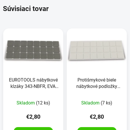
Súvisiaci tovar
EUROTOOLS nábytkové
Protišmykové biele
klzáky 343-NBFR, EVA,
nábytkové podložky
28x28 mm, 24 kusov
EUROTOOLS 342-NBFR
EVA 24 kusov
Skladom
(12 ks)
Skladom
(7 ks)
€2,80
€2,80