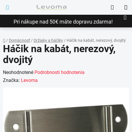
Prejsť
Hľadať
na
NÁ
obsah
Pri nákupe nad 50€ máte dopravu zdarma!
KO
/
Domácnosť
/
Držiaky a háčiky
/
Háčik na kabát, nerezový, dvojitý
Háčik na kabát, nerezový,
Domov
dvojitý
Priemerné
Neohodnotené
Podrobnosti hodnotenia
hodnotenie
Značka:
Levoma
produktu
je
0,0
z
5
hviezdičiek.