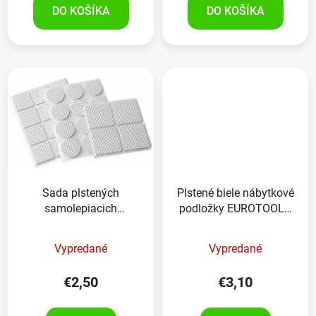
DO KOŠÍKA
DO KOŠÍKA
Sada plstených
Plstené biele nábytkové
samolepiacich
podložky EUROTOOLS
nábytkových podložiek
346-NBFR 32 kusov
KINZO 28 kusov
Vypredané
Vypredané
€2,50
€3,10