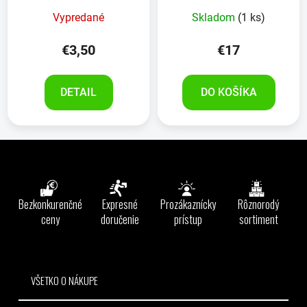
Vypredané
Skladom
(1 ks)
€3,50
€17
DETAIL
DO KOŠÍKA
Z
á
p
ä
Bezkonkurenčné
Expresné
Prozákaznícky
Rôznorodý
t
ceny
doručenie
prístup
sortiment
i
e
VŠETKO O NÁKUPE