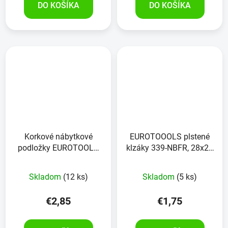
DO KOŠÍKA
DO KOŠÍKA
Korkové nábytkové
EUROTOOOLS plstené
podložky EUROTOOLS
klzáky 339-NBFR, 28x28
342-NBFR korok 24
mm, 18 kusov
kusov
Skladom
(12 ks)
Skladom
(5 ks)
€2,85
€1,75