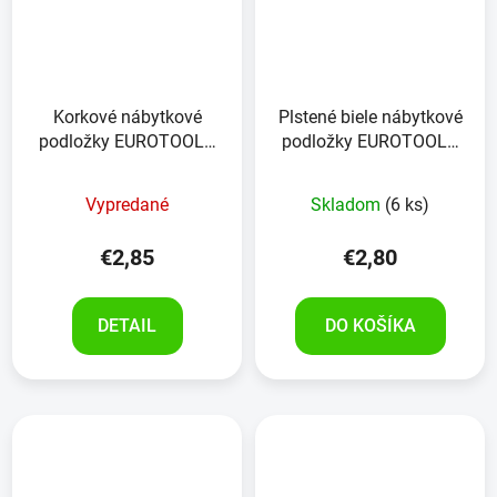
Korkové nábytkové
Plstené biele nábytkové
podložky EUROTOOLS
podložky EUROTOOLS
344-NBFR korok 24
340-NBFR 24 kusov
kusov
Vypredané
Skladom
(6 ks)
€2,85
€2,80
DETAIL
DO KOŠÍKA