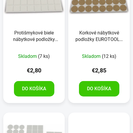
Protišmykové biele
Korkové nábytkové
nábytkové podložky
podložky EUROTOOLS
EUROTOOLS 342-NBFR
342-NBFR korok 24
EVA 24 kusov
kusov
Skladom
(7 ks)
Skladom
(12 ks)
€2,80
€2,85
DO KOŠÍKA
DO KOŠÍKA