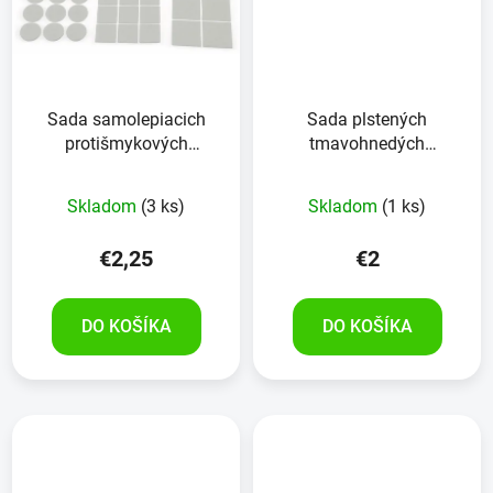
Sada samolepiacich
Sada plstených
protišmykových
tmavohnedých
plstených nábytkových
nábytkových podložiek
podložiek 28 kusov
EUROTOOLS 338-JHHY
Skladom
(3 ks)
Skladom
(1 ks)
43 kusov
€2,25
€2
DO KOŠÍKA
DO KOŠÍKA