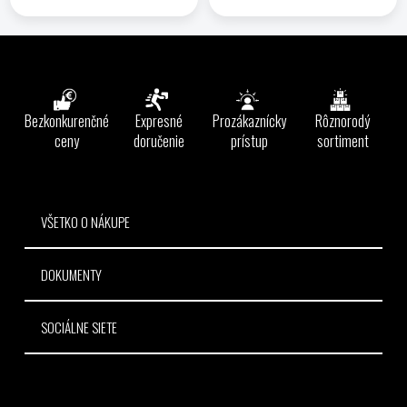
Z
á
p
ä
Bezkonkurenčné
Expresné
Prozákaznícky
Rôznorodý
t
ceny
doručenie
prístup
sortiment
i
e
VŠETKO O NÁKUPE
DOKUMENTY
SOCIÁLNE SIETE