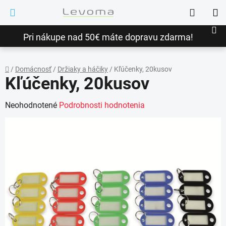
Prejsť
Hľadať
na
NÁ
obsah
Pri nákupe nad 50€ máte dopravu zdarma!
KO
/
Domácnosť
/
Držiaky a háčiky
/
Kľúčenky, 20kusov
Kľúčenky, 20kusov
Domov
Priemerné
Neohodnotené
Podrobnosti hodnotenia
hodnotenie
produktu
je
0,0
z
5
hviezdičiek.