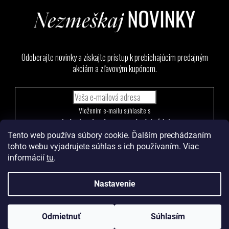
Odoberajte novinky a získajte prístup k prebiehajúcim predajným
akciám a zľavovým kupónom.
Vložením e-mailu súhlasíte s
podmienkami ochrany osobných údajov
Tento web používa súbory cookie. Ďalším prechádzaním
PRIHLÁSIŤ
tohto webu vyjadrujete súhlas s ich používaním. Viac
SA
informácií
tu
.
Nastavenie
Vytvoril Shoptet
a
Adatelier
Odmietnuť
Súhlasím