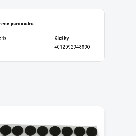
očné parametre
ria
Klzáky
4012092948890