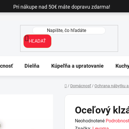
Pri nákupe nad 50€ máte dopravu zdarma!
HĽADAŤ
cnosť
Dielňa
Kúpeľňa a upratovanie
Kuch
/
Domácnosť
/
Ochrana nábytku a
Domov
Oceľový klz
Priemerné
Neohodnotené
Podrobnost
hodnotenie
Značka:
Levoma