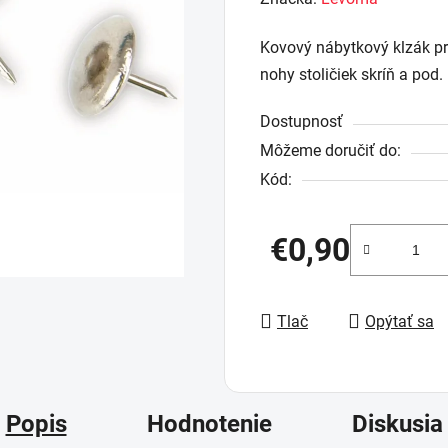
produktu
Kovový nábytkový klzák pr
je
nohy stoličiek skríň a pod.
0,0
z
Dostupnosť
5
Môžeme doručiť do:
hviezdičiek.
Kód:
€0,90
Jednotková cena:
Tlač
Opýtať sa
Popis
Hodnotenie
Diskusia