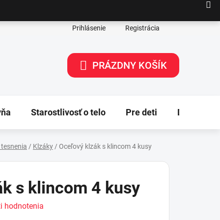
Prihlásenie
Registrácia
PRÁZDNY KOŠÍK
NÁKUPNÝ
KOŠÍK
yňa
Starostlivosť o telo
Pre deti
Dekorácie
 tesnenia
/
Klzáky
/
Oceľový klzák s klincom 4 kusy
ák s klincom 4 kusy
i hodnotenia