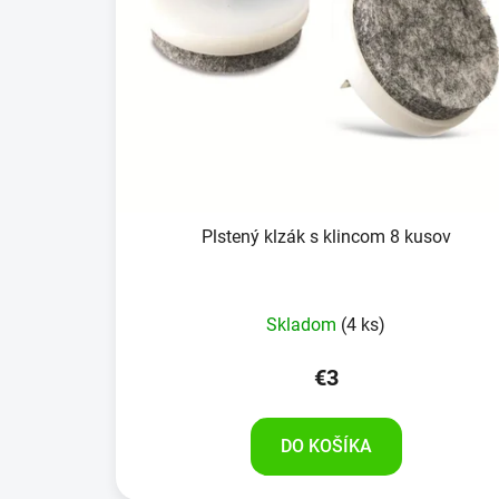
Plstený klzák s klincom 8 kusov
Skladom
(4 ks)
€3
DO KOŠÍKA