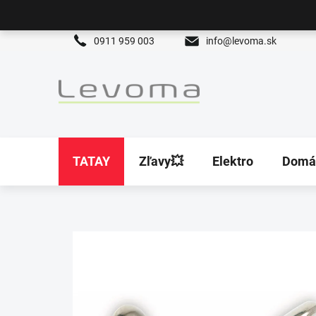
Prejsť
na
obsah
0911 959 003
info@levoma.sk
TATAY
Zľavy💥
Elektro
Domá