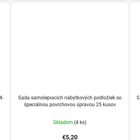
4-
Sada samolepiacich nábytkových podložiek so
S
špeciálnou povrchovou úpravou 25 kusov
Skladom
(4 ks)
€5,20