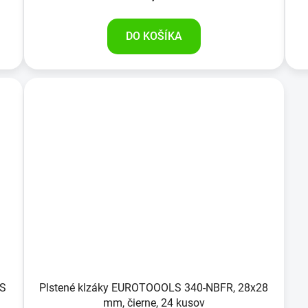
DO KOŠÍKA
LS
Plstené klzáky EUROTOOOLS 340-NBFR, 28x28
mm, čierne, 24 kusov