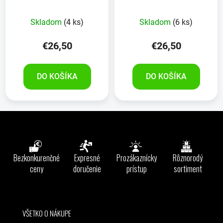
SIVÝ
Skladom
(4 ks)
Skladom
(6 ks)
€26,50
€26,50
DO KOŠÍKA
DO KOŠÍKA
Z
á
p
ä
Bezkonkurenčné
Expresné
Prozákaznícky
Rôznorodý
t
ceny
doručenie
prístup
sortiment
i
e
VŠETKO O NÁKUPE