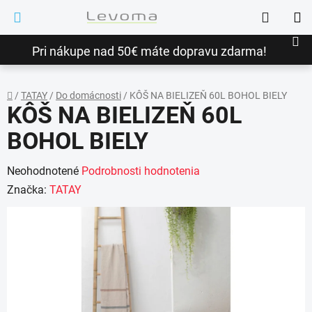
Prejsť
Hľadať
na
NÁ
obsah
Pri nákupe nad 50€ máte dopravu zdarma!
KO
/
TATAY
/
Do domácnosti
/
KÔŠ NA BIELIZEŇ 60L BOHOL BIELY
KÔŠ NA BIELIZEŇ 60L
Domov
BOHOL BIELY
Priemerné
Neohodnotené
Podrobnosti hodnotenia
hodnotenie
Značka:
TATAY
produktu
je
0,0
z
5
hviezdičiek.