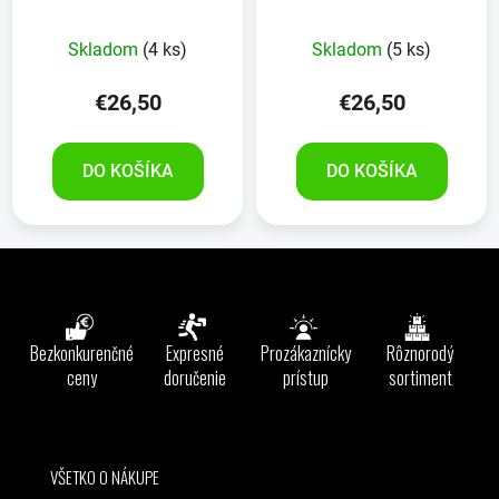
SIVÝ
Skladom
(4 ks)
Skladom
(5 ks)
€26,50
€26,50
DO KOŠÍKA
DO KOŠÍKA
Z
á
p
ä
Bezkonkurenčné
Expresné
Prozákaznícky
Rôznorodý
t
ceny
doručenie
prístup
sortiment
i
e
VŠETKO O NÁKUPE