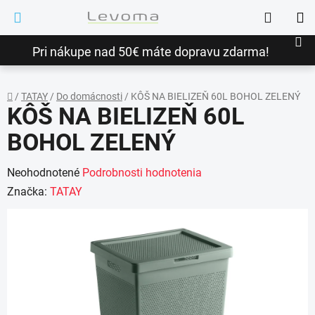
Prejsť
Hľadať
na
NÁ
obsah
Pri nákupe nad 50€ máte dopravu zdarma!
KO
/
TATAY
/
Do domácnosti
/
KÔŠ NA BIELIZEŇ 60L BOHOL ZELENÝ
KÔŠ NA BIELIZEŇ 60L
Domov
BOHOL ZELENÝ
Priemerné
Neohodnotené
Podrobnosti hodnotenia
hodnotenie
Značka:
TATAY
produktu
je
0,0
z
5
hviezdičiek.