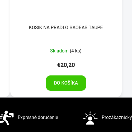
KOŠÍK NA PRÁDLO BAOBAB TAUPE
Skladom
(4 ks)
€20,20
DO KOŠÍKA
Expresné doručenie
Prozákaznický 