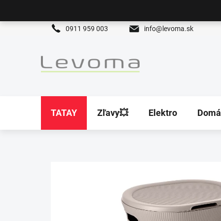
Prejsť
na
obsah
0911 959 003
info@levoma.sk
TATAY
Zľavy💥
Elektro
Domá