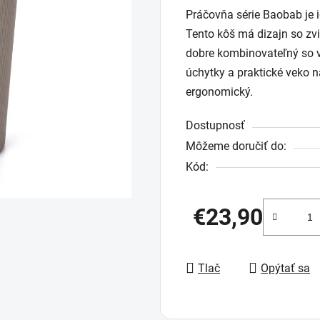
Práčovňa série Baobab je i
produktu
Tento kôš má dizajn so zvi
je
dobre kombinovateľný so v
0,0
úchytky a praktické veko 
z
ergonomický.
5
hviezdičiek.
Dostupnosť
Môžeme doručiť do:
Kód:
€23,90
Jednotková cena:
Tlač
Opýtať sa