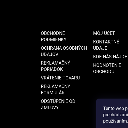
t
i
e
OBCHODNÉ
MÔJ ÚČET
PODMIENKY
KONTAKTNÉ
OCHRANA OSOBNÝCH
ÚDAJE
ÚDAJOV
KDE NÁS NÁJDE
REKLAMAČNÝ
HODNOTENIE
PORIADOK
OBCHODU
VRÁTENIE TOVARU
REKLAMAČNÝ
FORMULÁR
ODSTÚPENIE OD
ZMLUVY
Tento web p
prechádzaní
používaním.