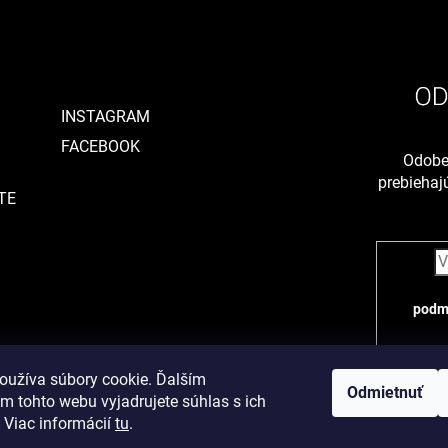
INSTAGRAM
FACEBOOK
Odober
prebieha
TE
podm
oužíva súbory cookie. Ďalším
Odmietnuť
m tohto webu vyjadrujete súhlas s ich
 Viac informácií
tu
.