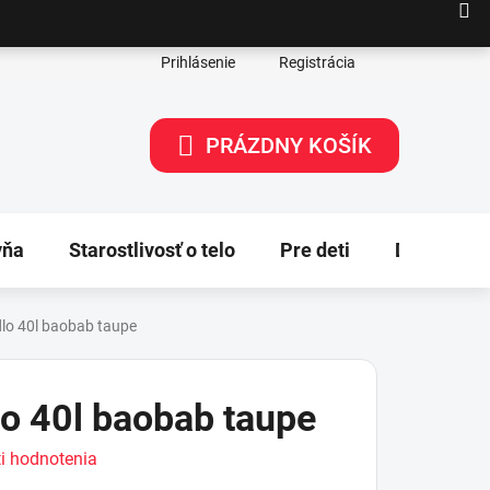
Prihlásenie
Registrácia
PRÁZDNY KOŠÍK
NÁKUPNÝ
KOŠÍK
yňa
Starostlivosť o telo
Pre deti
Dekorácie
lo 40l baobab taupe
lo 40l baobab taupe
i hodnotenia