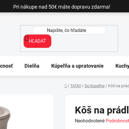
Pri nákupe nad 50€ máte dopravu zdarma!
HĽADAŤ
cnosť
Dielňa
Kúpeľňa a upratovanie
Kuch
/
TATAY
/
Do kúpeľne
/
Kôš na prád
Domov
Kôš na prád
Priemerné
Neohodnotené
Podrobnost
hodnotenie