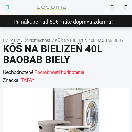
Prejsť
Hľadať
na
NÁ
obsah
Pri nákupe nad 50€ máte dopravu zdarma!
KO
/
TATAY
/
Do domácnosti
/
KÔŠ NA BIELIZEŇ 40L BAOBAB BIELY
KÔŠ NA BIELIZEŇ 40L
Domov
BAOBAB BIELY
Priemerné
Neohodnotené
Podrobnosti hodnotenia
hodnotenie
Značka:
TATAY
produktu
je
0,0
z
5
hviezdičiek.