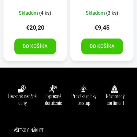
Skladom
(4 ks)
Skladom
(3 ks)
€20,20
€9,45
DO KOŠÍKA
DO KOŠÍKA
Z
á
p
ä
Bezkonkurenčné
Expresné
Prozákaznícky
Rôznorodý
t
ceny
doručenie
prístup
sortiment
i
e
VŠETKO O NÁKUPE