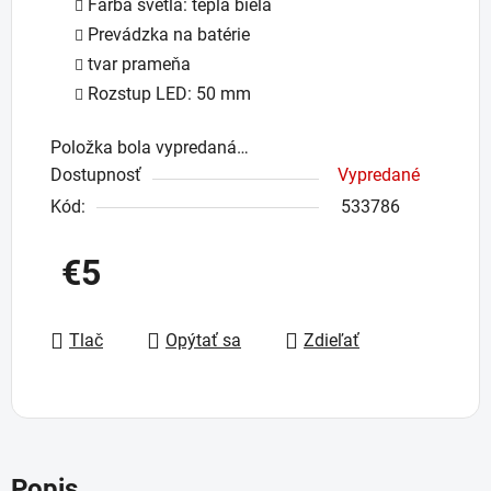
Farba svetla: teplá biela
Prevádzka na batérie
tvar prameňa
Rozstup LED: 50 mm
Položka bola vypredaná…
Dostupnosť
Vypredané
Kód:
533786
€5
Jednotková cena:
Tlač
Opýtať sa
Zdieľať
Popis