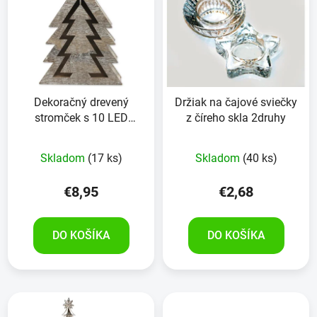
Dekoračný drevený
Držiak na čajové sviečky
stromček s 10 LED
z číreho skla 2druhy
diódami, TR-TT-02, bielo-
hnedý
Skladom
(17 ks)
Skladom
(40 ks)
€8,95
€2,68
DO KOŠÍKA
DO KOŠÍKA