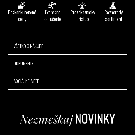
p
ä
Bezkonkurenčné
Expresné
Prozákaznícky
Rôznorodý
t
ceny
doručenie
prístup
sortiment
i
e
VŠETKO O NÁKUPE
DOKUMENTY
SOCIÁLNE SIETE