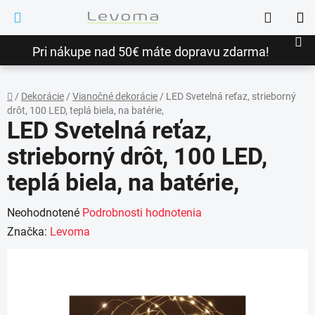
Prejsť
Hľadať
na
NÁ
obsah
Pri nákupe nad 50€ máte dopravu zdarma!
KO
/
Dekorácie
/
Vianočné dekorácie
/
LED Svetelná reťaz, strieborný
drôt, 100 LED, teplá biela, na batérie,
Domov
LED Svetelná reťaz,
strieborný drôt, 100 LED,
teplá biela, na batérie,
Priemerné
Neohodnotené
Podrobnosti hodnotenia
hodnotenie
Značka:
Levoma
produktu
je
0,0
z