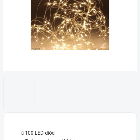
5
hviezdičiek.
100 LED diód