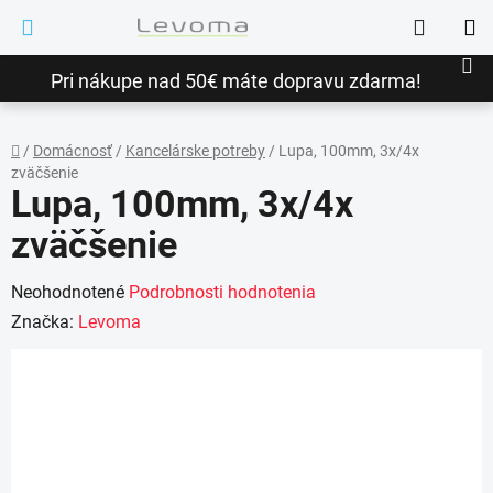
Prejsť
Hľadať
na
NÁ
obsah
Pri nákupe nad 50€ máte dopravu zdarma!
KO
/
Domácnosť
/
Kancelárske potreby
/
Lupa, 100mm, 3x/4x
zväčšenie
Domov
Lupa, 100mm, 3x/4x
zväčšenie
Priemerné
Neohodnotené
Podrobnosti hodnotenia
hodnotenie
Značka:
Levoma
produktu
je
0,0
z
5