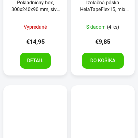
Pokladničný box,
Izolačná páska
300x240x90 mm, sivý
HelaTapeFlex15, mix
oceľový plech, s vložkou
10ks, 15 mm x 10 m
na euromince
Vypredané
Skladom
(4 ks)
€14,95
€9,85
DETAIL
DO KOŠÍKA