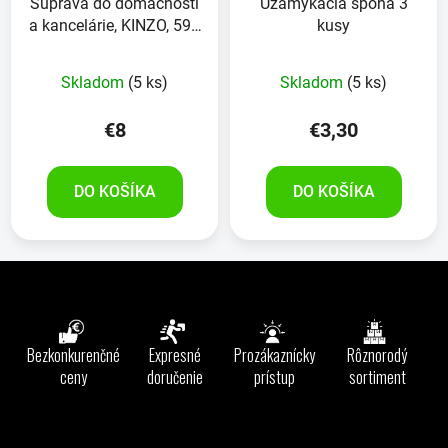
Súprava do domacnosti
Uzamykacia spona 3
a kancelárie, KINZO, 594
kusy
kusov
Skladom
(5 ks)
Skladom
(5 ks)
€8
€3,30
DO KOŠÍKA
DO KOŠÍKA
Z
á
p
ä
Bezkonkurenčné
Expresné
Prozákaznícky
Rôznorodý
t
ceny
doručenie
prístup
sortiment
i
e