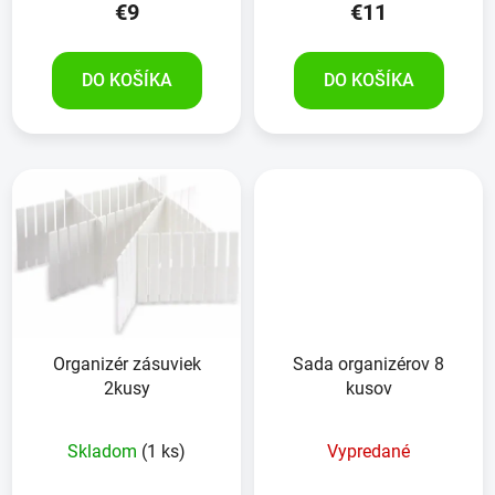
€9
€11
DO KOŠÍKA
DO KOŠÍKA
Organizér zásuviek
Sada organizérov 8
2kusy
kusov
Skladom
(1 ks)
Vypredané