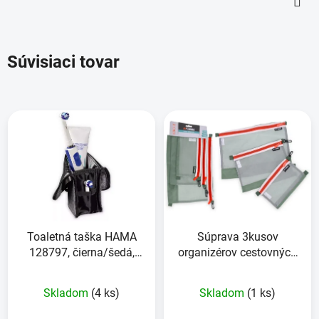
Súvisiaci tovar
Toaletná taška HAMA
Súprava 3kusov
128797, čierna/šedá,
organizérov cestovných
9,5x4,5x21cm
odevov a dokladov
Skladom
(4 ks)
Skladom
(1 ks)