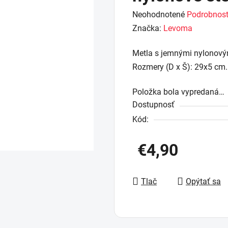
Priemerné
Neohodnotené
Podrobnost
hodnotenie
Značka:
Levoma
produktu
Metla s jemnými nylonovým
je
Rozmery (D x Š): 29x5 cm.
0,0
z
Položka bola vypredaná…
5
Dostupnosť
hviezdičiek.
Kód:
€4,90
Jednotková cena:
Tlač
Opýtať sa