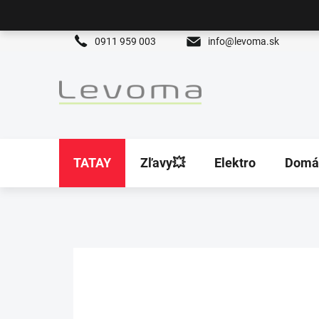
Prejsť
na
obsah
0911 959 003
info@levoma.sk
TATAY
Zľavy💥
Elektro
Domá