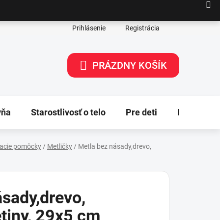
Prihlásenie
Registrácia
PRÁZDNY KOŠÍK
NÁKUPNÝ
KOŠÍK
yňa
Starostlivosť o telo
Pre deti
Dekorácie
acie pomôcky
/
Metličky
/
Metla bez násady,drevo,
ásady,drevo,
etiny, 29x5 cm