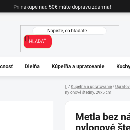
Pri nákupe nad 50€ máte dopravu zdarma!
HĽADAŤ
cnosť
Dielňa
Kúpeľňa a upratovanie
Kuch
/
Kúpeľňa a upratovanie
/
Upratov
nylonové štetiny, 29x5 cm
Domov
Metla bez n
nylonové št