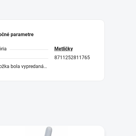
očné parametre
ria
Metličky
8711252811765
ožka bola vypredaná…