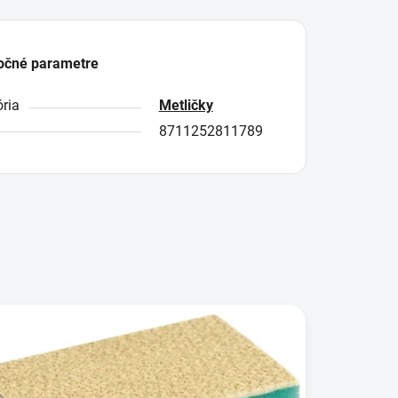
očné parametre
ria
Metličky
8711252811789